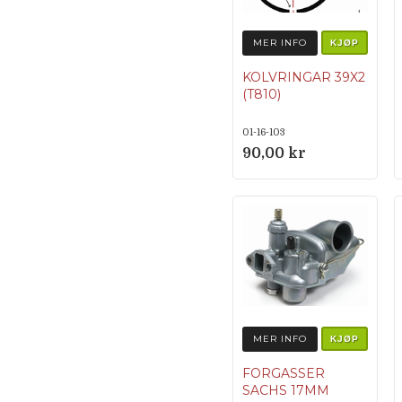
MER INFO
KJØP
KOLVRINGAR 39X2
(T810)
01-16-103
90,00 kr
MER INFO
KJØP
FORGASSER
SACHS 17MM