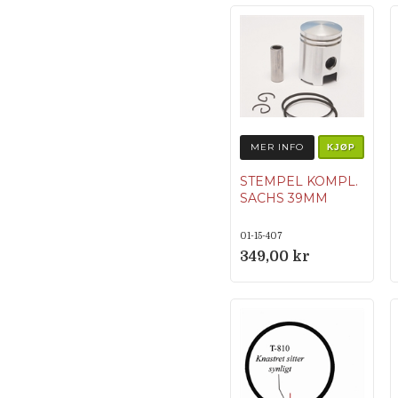
MER INFO
KJØP
STEMPEL KOMPL.
SACHS 39MM
01-15-407
349,00 kr