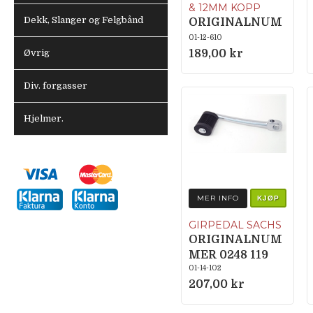
& 12MM KOPP
Dekk, Slanger og Felgbånd
ORIGINALNUM
MER 0290 114
01-12-610
000
Øvrig
189,00 kr
Div. forgasser
Hjelmer.
MER INFO
KJØP
GIRPEDAL SACHS
ORIGINALNUM
MER 0248 119
000
01-14-102
207,00 kr