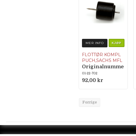
MER INFO
KJØP
FLOTTØR KOMPL
PUCH,SACHS MFL
Originalnumme
r 35-920 (35-
01-22-702
020, 35-022, 35-
92,00 kr
922)
Forrige