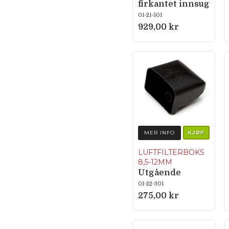
firkantet innsug
01-21-501
929,00 kr
MER INFO
KJØP
LUFTFILTERBOKS
8,5-12MM
Utgående
produkt
01-22-301
275,00 kr