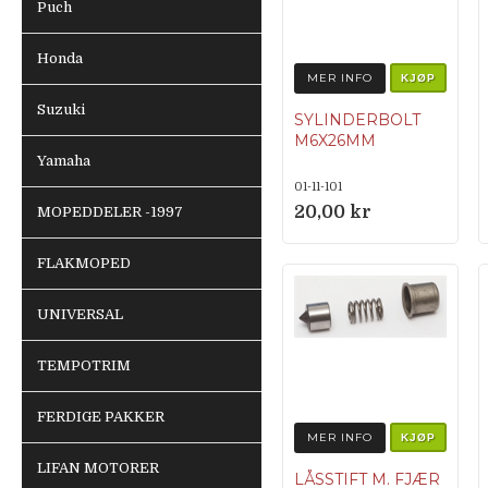
Puch
Honda
MER INFO
KJØP
Suzuki
SYLINDERBOLT
M6X26MM
Yamaha
01-11-101
20,00 kr
MOPEDDELER -1997
FLAKMOPED
UNIVERSAL
TEMPOTRIM
FERDIGE PAKKER
MER INFO
KJØP
LIFAN MOTORER
LÅSSTIFT M. FJÆR