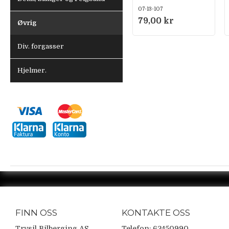
Venstregjenget
07-13-107
79,00 kr
Øvrig
Div. forgasser
Hjelmer.
FINN OSS
KONTAKTE OSS
Trysil Bilberging AS
Telefon: 62450990