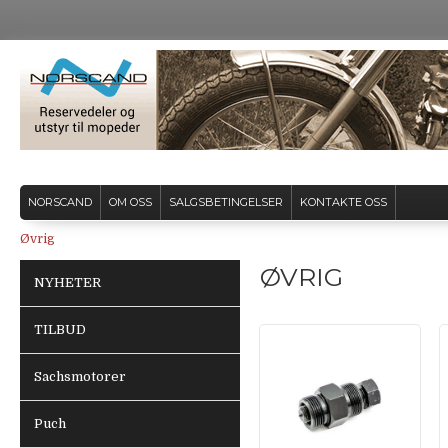
NORSCAND
OM OSS
SALGSBETINGELSER
KONTAKTE OSS
Øvrig
ØVRIG
NYHETER
TILBUD
Sachsmotorer
Puch