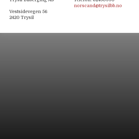
norscand@trysilbb.no
Vestsidevegen 56
2420 Trysil