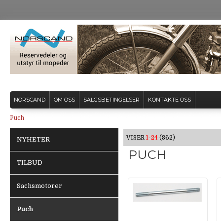
NORSCAND
OM OSS
SALGSBETINGELSER
KONTAKTE OSS
Puch
VISER
1-24
(862)
NYHETER
PUCH
TILBUD
Sachsmotorer
Puch