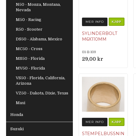
N50 - Monza, Montana,
Nevada
M50 - Racing
MER INFO
KJØP
R50 - Scooter
SYLINDERBOLT
M6X110MM
DS50 - Alabama, Mexico
MC50 - Cross
01-11-103
MS50 - Florida
29,00 kr
MV50 - Florida
VS50 - Florida, California,
Arizona
VZ50 - Dakota, Dixie, Texas
Maxi
Honda
MER INFO
KJØP
Suzuki
STEMPELBUSSNIN