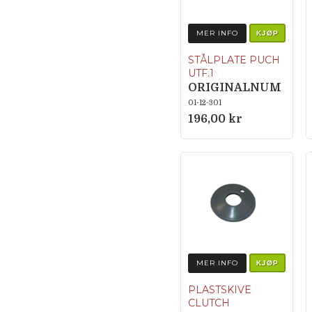
MER INFO
KJØP
STÅLPLATE PUCH
UTF.1
ORIGINALNUM
MER 050.1212
01-12-301
196,00 kr
MER INFO
KJØP
PLASTSKIVE
CLUTCH