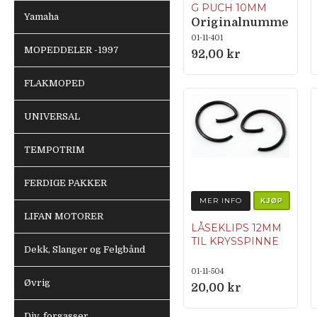
G PUCH 10MM
Yamaha
Originalnumme
r 050.1052
01-11-401
MOPEDDELER -1997
92,00 kr
FLAKMOPED
UNIVERSAL
TEMPOTRIM
FERDIGE PAKKER
MER INFO
KJØP
LIFAN MOTORER
LÅSEKLIPS 12MM
TIL KRYSSPINNE
Dekk, Slanger og Felgbånd
01-11-504
Øvrig
20,00 kr
Div. forgasser