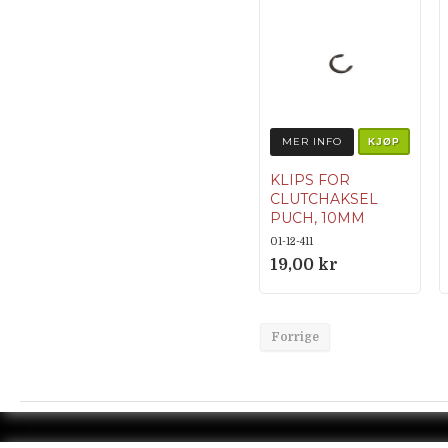
MER INFO
KJØP
KLIPS FOR
CLUTCHAKSEL
PUCH, 10MM
ORIGINALNUM
01-12-411
MER 900.4693
19,00 kr
Forrige