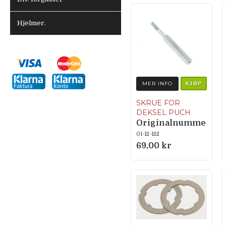
Hjelmer.
MER INFO
KJØP
SKRUE FOR
DEKSEL PUCH
Originalnumme
r 350.2.10.030.1
01-12-122
69,00 kr