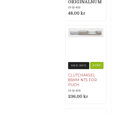
ORIGINALNUM
MER
01-12-402
350.1.12.019.1
48,00 kr
MER INFO
KJØP
CLUTCHAKSEL
85MM NTS FOR
PUCH
ORIGINALNUM
01-12-406
MER
236,00 kr
329.1.12.128.1