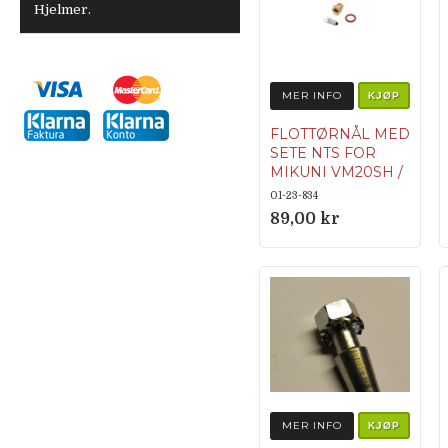
Hjelmer.
MER INFO
KJØP
FLOTTØRNÅL MED
SETE NTS FOR
MIKUNI VM20SH /
VM20/151
01-23-834
89,00 kr
MER INFO
KJØP