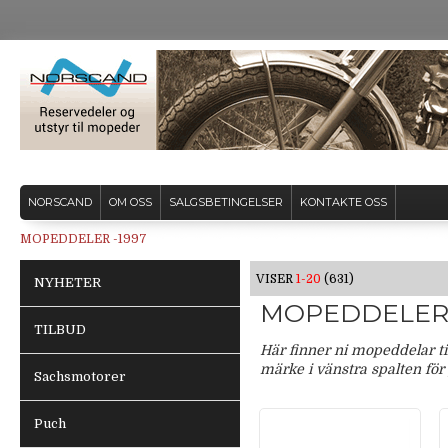
NORSCAND
OM OSS
SALGSBETINGELSER
KONTAKTE OSS
MOPEDDELER -1997
VISER
1-20
(631)
NYHETER
MOPEDDELER 
TILBUD
Här finner ni mopeddelar til
märke i vänstra spalten för
Sachsmotorer
Puch