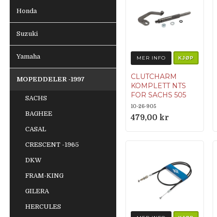
Honda
Suzuki
Yamaha
MER INFO
KJØP
CLUTCHARM
MOPEDDELER -1997
KOMPLETT NTS
FOR SACHS 505
SACHS
Originalnumme
10-26-905
BAGHEE
r 0284 019 100
479,00 kr
(0248 154 100 /
CASAL
0249 141 000)
CRESCENT -1965
DKW
FRAM-KING
GILERA
HERCULES