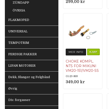
299,00 kr
ZÜNDAPP
ÖVRIGA
FLAKMOPED
UNIVERSAL
TEMPOTRIM
MER INFO
KJØP
FERDIGE PAKKER
CHOKE KOMPL.
LIFAN MOTORER
NTS FOR MIKUNI
VM20-151/VM20-SS
01-23-869
Dekk, Slanger og Felgbånd
349,00 kr
Øvrig
Div. forgasser