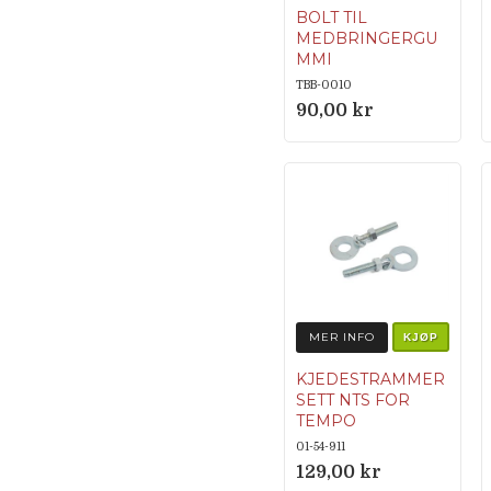
BOLT TIL
MEDBRINGERGU
MMI
komplett med
TBB-0010
skive og mutter
90,00 kr
MER INFO
KJØP
KJEDESTRAMMER
SETT NTS FOR
TEMPO
34 640 (60 925) /
01-54-911
34 641 (90 926)
129,00 kr