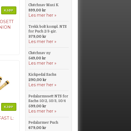
Clutchnav Maxi K
899,00 kr
KJØP
Les mer her »
OSETT
NION
Trekk bolt kompl. NTS
for Puch 2/3-gir.
379,00 kr
lnumme
Les mer her »
9 /
 / 74
Clutchnav ny
 020 63
549,00 kr
Les mer her »
Kickpedal Sachs
290,00 kr
Les mer her »
Pedalarmssett NTS for
Sachs 50/2, 50/3, 50/4
599,00 kr
KJØP
Les mer her »
AST L:
Pedalarmer Puch
679,00 kr