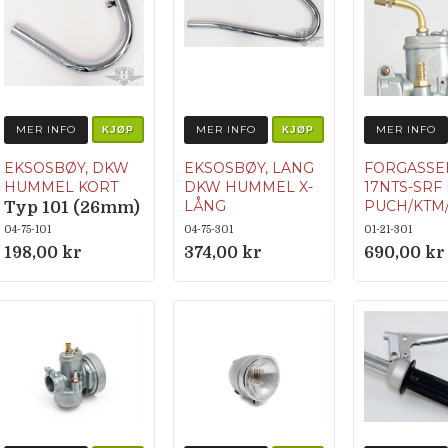
MER INFO
MER INFO
MER INFO
KJØP
KJØP
EKSOSBØY, DKW
EKSOSBØY, LANG
FORGASSE
HUMMEL KORT
DKW HUMMEL X-
17NTS-SRF
LÅNG
PUCH/KTM
Typ 101 (26mm)
APP M.FL.
26mm
04-75-101
04-75-301
01-21-301
198,00 kr
374,00 kr
690,00 kr