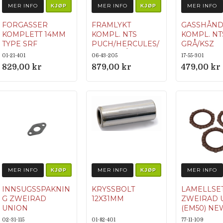
MER INFO
MER INFO
MER INFO
KJØP
KJØP
FORGASSER
FRAMLYKT
GASSHÅND
KOMPLETT 14MM
KOMPL. NTS
KOMPL. NTS
TYPE SRF
PUCH/HERCULES/
GRÅ/KSZ
MCB (GRÅ)
01-21-401
06-43-205
17-55-301
Originalnumme
829,00 kr
879,00 kr
479,00 kr
r Puch:
349.1.53.100.0
MER INFO
MER INFO
MER INFO
KJØP
KJØP
INNSUGSSPAKNIN
KRYSSBOLT
LAMELLSE
G ZWEIRAD
12X31MM
ZWEIRAD 
UNION
(EM50) N
ORIGINALNUM
Origina
02-31-115
01-82-401
77-11-109