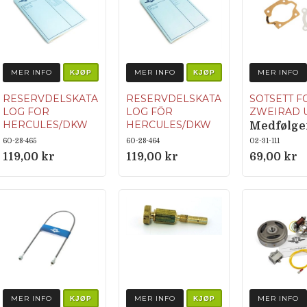
MER INFO
MER INFO
MER INFO
KJØP
KJØP
RESERVDELSKATA
RESERVDELSKATA
SOTSETT F
LOG FOR
LOG FÖR
ZWEIRAD 
HERCULES/DKW
HERCULES/DKW
Medfølge
pakninge
60-28-465
60-28-464
02-31-111
tilsvarer
119,00 kr
119,00 kr
69,00 kr
original
e: 805 408
801 408 1
MER INFO
MER INFO
MER INFO
KJØP
KJØP