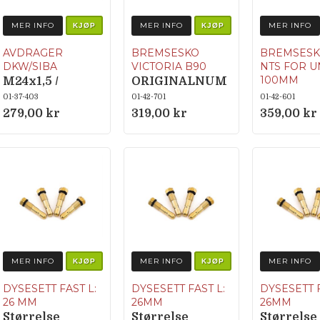
MER INFO
MER INFO
MER INFO
KJØP
KJØP
AVDRAGER
BREMSESKO
BREMSESK
DKW/SIBA
VICTORIA B90
NTS FOR U
100MM
M24x1,5 /
ORIGINALNUM
Origina
M24x1,25
MER 900 020 63
01-37-403
01-42-701
01-42-601
r CM-1624
50
279,00 kr
319,00 kr
359,00 kr
86016-0249
020 / 900
02
MER INFO
MER INFO
MER INFO
KJØP
KJØP
DYSESETT FAST L:
DYSESETT FAST L:
DYSESETT F
26 MM
26MM
26MM
Størrelse
Størrelse
Størrelse