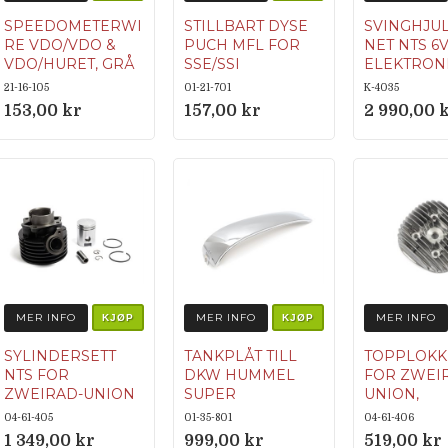
SPEEDOMETERWI
STILLBART DYSE
SVINGHJU
RE VDO/VDO &
PUCH MFL FOR
NET NTS 6
VDO/HURET, GRÅ
SSE/SSI
ELEKTRON
800MM
FORGASSERE
FOR
21-16-105
01-21-701
K-4035
ILO/VICTO
SPEEDOMETER
153,00 kr
157,00 kr
2 990,00 
/PILOT/HVA
WIRE FOR VDO
SPEEDOMETER.
DET FØLGER
MED ADAPTER
FOR
TILKOBLING
TIL HURET
SPEEDOMETER,
SOM ENKELT
MER INFO
MER INFO
MER INFO
KJØP
KJØP
MONTERT
DIREKTE PÅ
SYLINDERSETT
TANKPLÅT TILL
TOPPLOKK
WIREN FØR
NTS FOR
DKW HUMMEL
FOR ZWEI
MONTERING I
ZWEIRAD-UNION
SUPER
UNION,
SPEEDOMETER
(VIFTEKJØLT)
FARTVIND
ORIGINALNUM
04-61-405
01-35-801
04-61-406
MODELLE
ET. MERK:
ORIGINALNUM
MER 102 780 07
1 349,00 kr
999,00 kr
519,00 kr