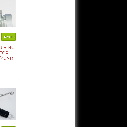
KJØP
R BING
 FÖR
/ZÜND