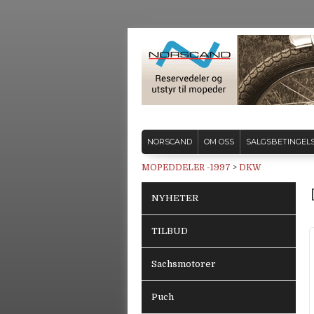
NORSCAND
OM OSS
SALGSBETINGEL
MOPEDDELER -1997
>
DKW
NYHETER
TILBUD
Sachsmotorer
Puch