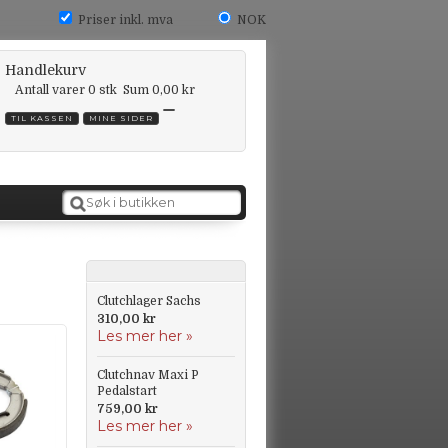
Priser inkl. mva
NOK
Handlekurv
Antall varer
0
stk
Sum
0,00 kr
TIL KASSEN
MINE SIDER
Clutchlager Sachs
310,00 kr
Les mer her »
Clutchnav Maxi P
Pedalstart
759,00 kr
Les mer her »