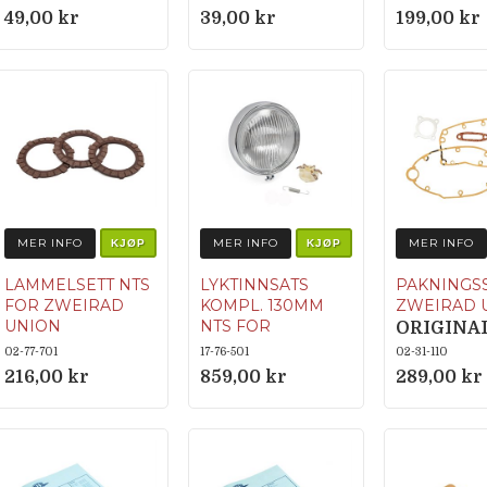
MER 805 408 50
r 801 492 
49,00 kr
39,00 kr
199,00 kr
06
CM-3025
MER INFO
MER INFO
MER INFO
KJØP
KJØP
LAMMELSETT NTS
LYKTINNSATS
PAKNINGS
FOR ZWEIRAD
KOMPL. 130MM
ZWEIRAD 
UNION
NTS FOR
ORIGIN
HERCULES/MCB
Originalnumme
MER 805 
02-77-701
17-76-501
02-31-110
Originalnumme
r 801 492 18 00 /
00
216,00 kr
859,00 kr
289,00 kr
r Hercules: 650
CM-30254
340 05 01 / 927
340 05 11 / MCB:
24838-1