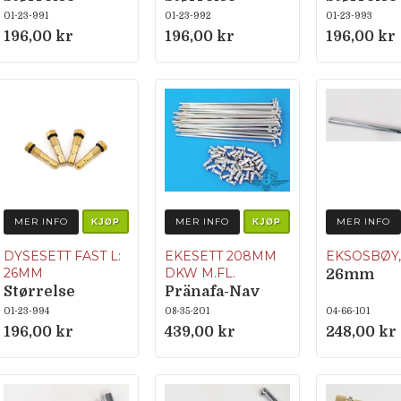
48,50,52,54
56,58,60,62
64,66,68,7
01-23-991
01-23-992
01-23-993
196,00 kr
196,00 kr
196,00 kr
MER INFO
MER INFO
MER INFO
KJØP
KJØP
DYSESETT FAST L:
EKESETT 208MM
EKSOSBØY
26MM
DKW M.FL.
26mm
Størrelse
Pränafa-Nav
72.74.76.78
01-23-994
08-35-201
04-66-101
196,00 kr
439,00 kr
248,00 kr