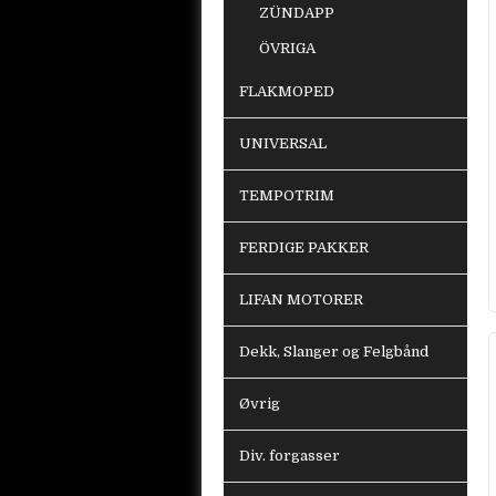
ZÜNDAPP
ÖVRIGA
FLAKMOPED
UNIVERSAL
TEMPOTRIM
FERDIGE PAKKER
LIFAN MOTORER
Dekk, Slanger og Felgbånd
Øvrig
Div. forgasser