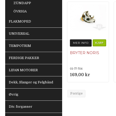
ZÜNDAPP
ÖVRIGA
FLAKMOPED
UNIVERSAL
MER INFO
KJØP
TEMPOTRIM
BRYTER NORIS
FERDIGE PAKKER
01-77-704
LIFAN MOTORER
169,00 kr
Dekk, Slanger og Felgbånd
Forrige
Øvrig
Div. forgasser