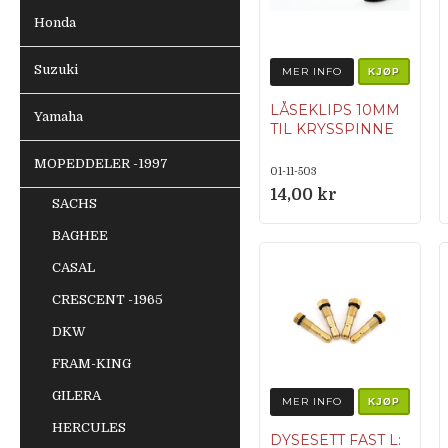
Honda
Suzuki
MER INFO
KJØP
LÅSEKLIPS 10MM
Yamaha
TIL KRYSSPINNE
MOPEDDELER -1997
01-11-503
14,00 kr
SACHS
BAGHEE
CASAL
CRESCENT -1965
DKW
FRAM-KING
GILERA
MER INFO
KJØP
HERCULES
DYSESETT FAST L: