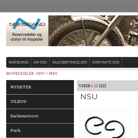
NORSCAND
OM OSS
SALGSBETINGELSER
KONTAKTE OSS
MOPEDDELER -1997
>
NSU
VISER
1-12
(22)
NYHETER
NSU
TILBUD
Sachsmotorer
Puch