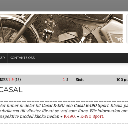
SER
KONTAKTE OSS
ISER
1-9
(18)
1
2
Siste
100 pe
CASAL
__________________________________________________
Här finner ni delar till
Casal K-190
och
Casal K-190 Sport
. Klicka p
rubrikerna till vänster för att se vad som finns.
För information om
respektive modell klicka nedan
●
K-190
.
●
K-190 Sport
.
__________________________________________________