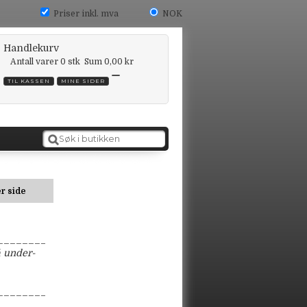
Priser inkl. mva
NOK
Handlekurv
Antall varer
0
stk
Sum
0,00 kr
TIL KASSEN
MINE SIDER
r side
______________________
å under-
______________________