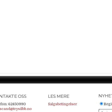
NYHE
NTAKTE OSS
LES MERE
efon: 62450990
Salgsbetingelser
Regi
scand@trysilbb.no