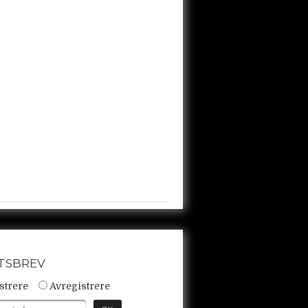
TSBREV
strere
Avregistrere