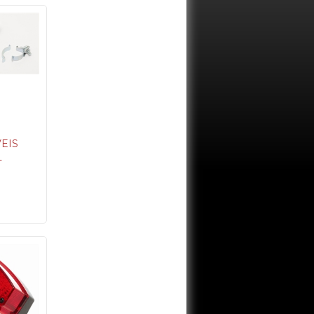
VEIS
L