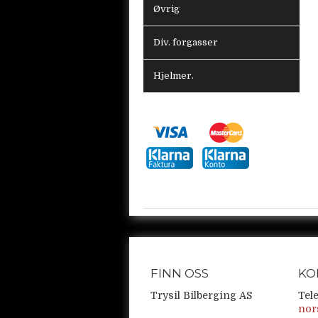
Øvrig
Div. forgasser
Hjelmer.
FINN OSS
KO
Trysil Bilberging AS
Tel
nor