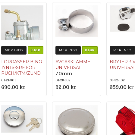
MER INFO
MER INFO
MER INFO
KJØP
KJØP
FORGASSER BING
AVGASKLAMME
BRYTER 3 
17NTS-SRF FÖR
UNIVERSAL
UNIVERSA
PUCH/KTM/ZÜND
70mm
APP M.FL.
01-21-301
01-28-502
01-32-102
690,00 kr
92,00 kr
359,00 kr