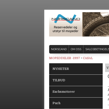
NORSCAND
OM OSS
SALGSBETINGEL
MOPEDDELER -1997
>
CASAL
V
NYHETER
TILBUD
Sachsmotorer
Puch