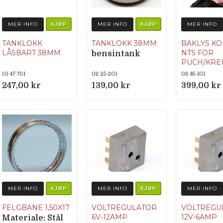
MER INFO
MER INFO
MER INFO
KJØP
KJØP
TANKLOKK
TANKLOKK 38MM
BAKLYS KO
LÅSBART 38MM
NTS FOR
bensintank
PUCH/KRE
HERCULES 
01-47-701
02-25-201
02-85-101
ULO-type
247,00 kr
139,00 kr
399,00 kr
Sokkel Ba
BA15S So
Bremsely
BA15S Ar
pære bakl
1481 (BA1
Artnr
bremsely
56-1311 (
MER INFO
MER INFO
MER INFO
KJØP
KJØP
5W)
OPPMER
FELGBANE 1,50X17
VOLTREGULATOR
VOLTREGU
HET! Lys
6V-12AMP
12V-6AMP
Materiale: Stål