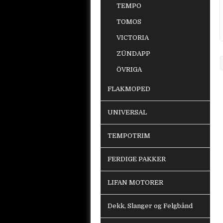
TEMPO
TOMOS
VICTORIA
ZÜNDAPP
ÖVRIGA
FLAKMOPED
UNIVERSAL
TEMPOTRIM
FERDIGE PAKKER
LIFAN MOTORER
Dekk, Slanger og Felgbånd