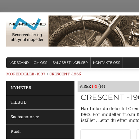
NORSCAND
OM OSS
SALGSBETINGELSER
KONTAKTE OSS
MOPEDDELER -1997
>
CRESCENT -1965
VISER
1-9
(14)
NYHETER
CRESCENT -19
TILBUD
Här hittar du delar till Cr
1963. För modeller fr.o.m
Sachsmotorer
istället . Letar du efter 
Puch