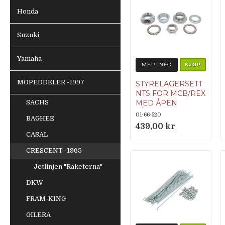
Honda
Suzuki
Yamaha
MER INFO
KJØP
MOPEDDELER -1997
STYRELAGERSETT
NTS FOR MCB/REX
SACHS
MED ÅPEN
LÅSEMUTTER
01-66-520
BAGHEE
439,00 kr
CASAL
CRESCENT -1965
Jetlinjen "Raketerna"
DKW
FRAM-KING
GILERA