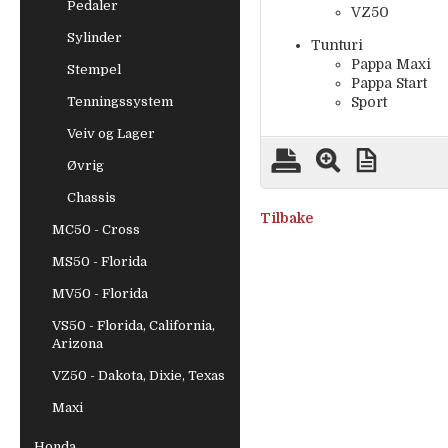
Pedaler
VZ50
Sylinder
Tunturi
Pappa Maxi
Stempel
Pappa Start
Tenningssystem
Sport
Veiv og Lager
Øvrig
Chassis
Tilbake
MC50 - Cross
MS50 - Florida
MV50 - Florida
VS50 - Florida, California,
Arizona
VZ50 - Dakota, Dixie, Texas
Maxi
Honda