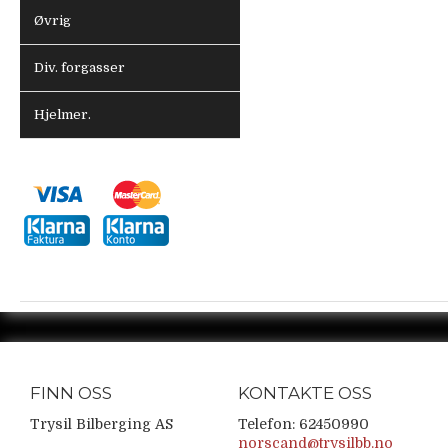
Øvrig
Div. forgasser
Hjelmer.
FINN OSS
KONTAKTE OSS
Trysil Bilberging AS
Telefon: 62450990
norscand@trysilbb.no