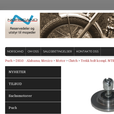
NORSCAND
OM OSS
SALGSBETINGELSER
KONTAKTE OSS
Puch
>
DS50 - Alabama, Mexico
>
Motor
>
Clutch
>
Trekk bolt kompl. NTS
NYHETER
TILBUD
Sachsmotorer
Puch