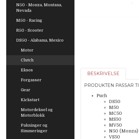
N50 - Monza, Montana,
Nevada
M50 - Racing
R50 - Scooter
DS50 - Alabama, Mexico
Motor
Clutch
Eksos
BESKRIVELSE
Forgasser
PRODUKTEN PASSAR TI
Gear
Puch
Kickstart
DS50
M50
Motordeksel og
MC50
Motorblokk
MS50
MV50
Pakninger og
Simmeringer
N50 (Monza)
VS50