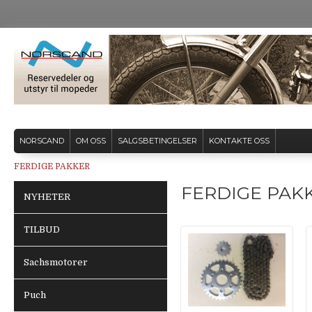
NORSCAND
OM OSS
SALGSBETINGELSER
KONTAKTE OSS
FERDIGE PAKKER
FERDIGE PAK
NYHETER
TILBUD
Sachsmotorer
Puch