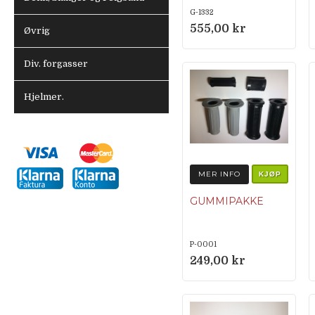
G-1332
555,00 kr
Øvrig
Div. forgasser
Hjelmer.
MER INFO
KJØP
GUMMIPAKKE
P-0001
249,00 kr