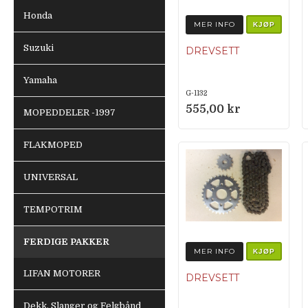
Honda
MER INFO
KJØP
Suzuki
DREVSETT
Yamaha
G-1132
555,00 kr
MOPEDDELER -1997
FLAKMOPED
UNIVERSAL
TEMPOTRIM
FERDIGE PAKKER
MER INFO
KJØP
LIFAN MOTORER
DREVSETT
Dekk, Slanger og Felgbånd