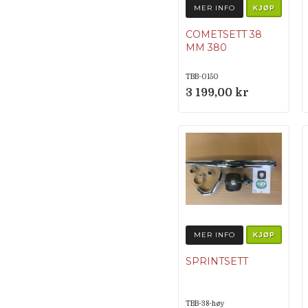
MER INFO
KJØP
COMETSETT 38
MM 380
TBB-0150
3 199,00 kr
MER INFO
KJØP
SPRINTSETT
TBB-38-høy