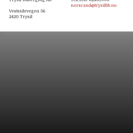
norscand@trysilbb.no
Vestsidevegen 56
2420 Trysil