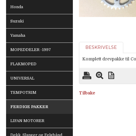
Honda
Suzuki
Yamaha
BESKRIVELSE
MOPEDDELER -1997
Komplett drevpakke til 
FLAKMOPED
UNIVERSAL
TEMPOTRIM
Tilbake
FERDIGE PAKKER
LIFAN MOTORER
Dekk, Slanger og Felgbånd