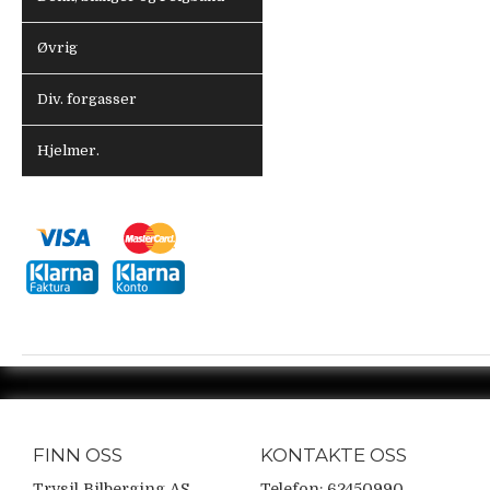
Øvrig
Div. forgasser
Hjelmer.
FINN OSS
KONTAKTE OSS
Trysil Bilberging AS
Telefon: 62450990