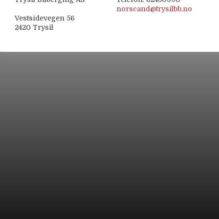
norscand@trysilbb.no
Vestsidevegen 56
2420 Trysil