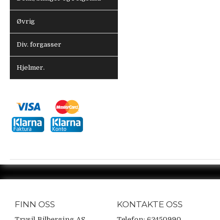
Øvrig
Div. forgasser
Hjelmer.
FINN OSS
KONTAKTE OSS
Trysil Bilberging AS
Telefon: 62450990