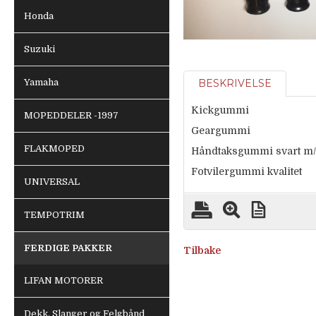
Honda
Suzuki
Yamaha
BESKRIVELSE
Kickgummi
MOPEDDELER -1997
Geargummi
FLAKMOPED
Håndtaksgummi svart m
Fotvilergummi kvalitet
UNIVERSAL
TEMPOTRIM
FERDIGE PAKKER
Tilbake
LIFAN MOTORER
Dekk, Slanger og Felgbånd