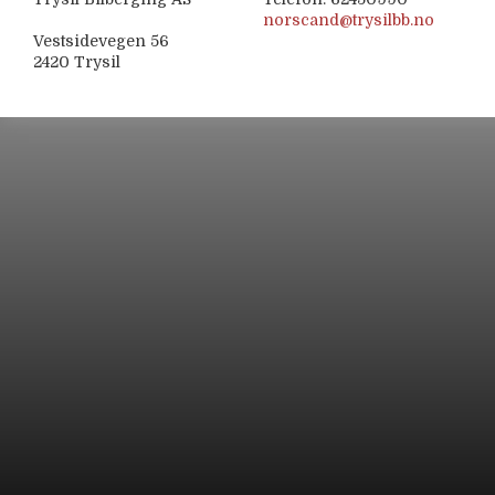
norscand@trysilbb.no
Vestsidevegen 56
2420 Trysil