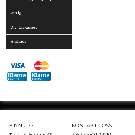
Øvrig
Div. forgasser
Hjelmer.
FINN OSS
KONTAKTE OSS
Trysil Bilberging AS
Telefon: 62450990