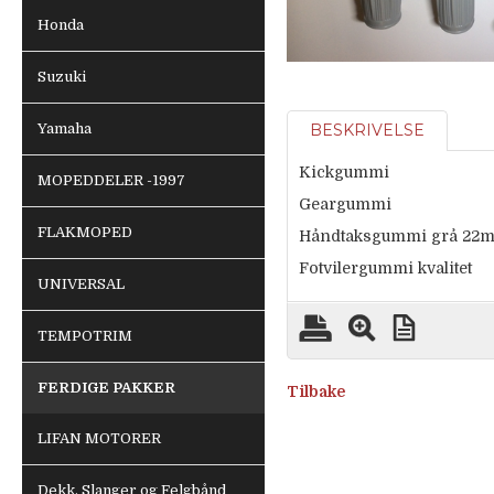
Honda
Suzuki
Yamaha
BESKRIVELSE
Kickgummi
MOPEDDELER -1997
Geargummi
FLAKMOPED
Håndtaksgummi grå 2
Fotvilergummi kvalitet
UNIVERSAL
TEMPOTRIM
FERDIGE PAKKER
Tilbake
LIFAN MOTORER
Dekk, Slanger og Felgbånd