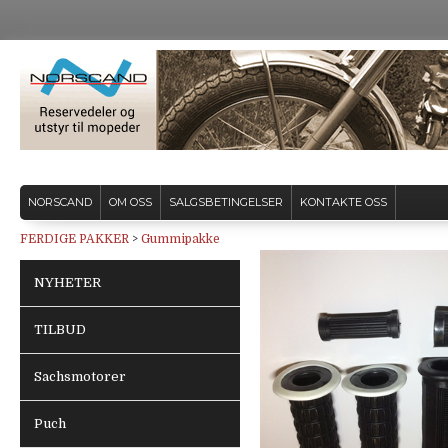
NORSCAND
OM OSS
SALGSBETINGELSER
KONTAKTE OSS
FERDIGE PAKKER
>
Gummipakke
NYHETER
TILBUD
Sachsmotorer
Puch