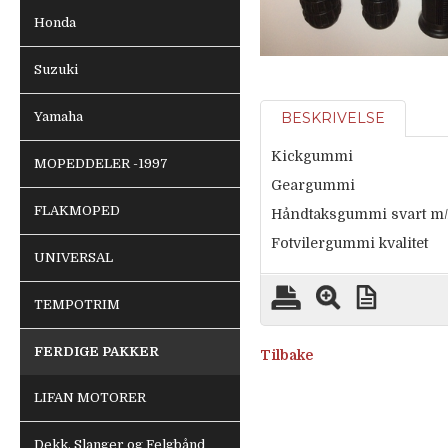
Honda
Suzuki
Yamaha
BESKRIVELSE
Kickgummi
MOPEDDELER -1997
Geargummi
FLAKMOPED
Håndtaksgummi svart m/h
Fotvilergummi kvalitet
UNIVERSAL
TEMPOTRIM
FERDIGE PAKKER
Tilbake
LIFAN MOTORER
Dekk, Slanger og Felgbånd