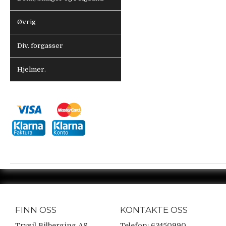
Øvrig
Div. forgasser
Hjelmer.
FINN OSS
KONTAKTE OSS
Trysil Bilberging AS
Telefon: 62450990