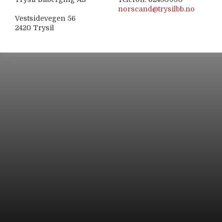
norscand@trysilbb.no
Vestsidevegen 56
2420 Trysil