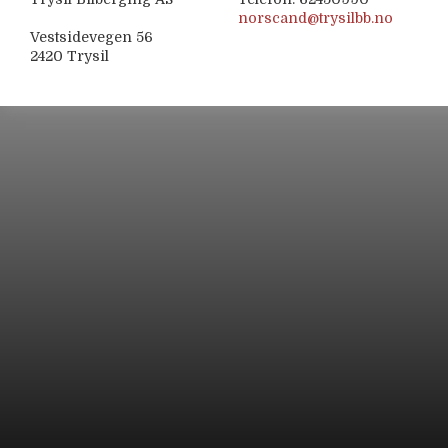
norscand@trysilbb.no
Vestsidevegen 56
2420 Trysil