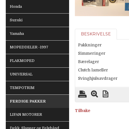
Honda
Suzuki
Yamaha
BESKRIVELSE
Pakkninger
MOPEDDELER -1997
Simmeringer
FLAKMOPED
Bærelager
Clutch lameller
UNIVERSAL
Svinghjulsavdrager
TEMPOTRIM
FERDIGE PAKKER
Tilbake
LIFAN MOTORER
Dekk, Slanger og Felgbånd