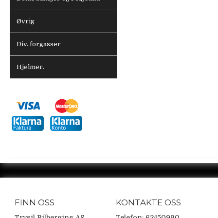
Øvrig
Div. forgasser
Hjelmer.
FINN OSS
KONTAKTE OSS
Trysil Bilberging AS
Telefon: 62450990