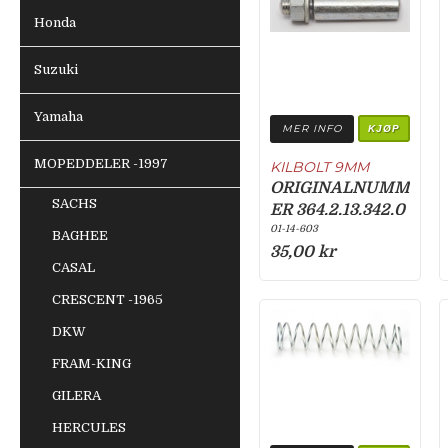
Honda
Suzuki
Yamaha
MER INFO
KJØP
MOPEDDELER -1997
KILBOLT 9MM
ORIGINALNUMM
SACHS
ER 364.2.13.342.0
01-14-603
BAGHEE
35,00 kr
CASAL
CRESCENT -1965
DKW
FRAM-KING
GILERA
HERCULES