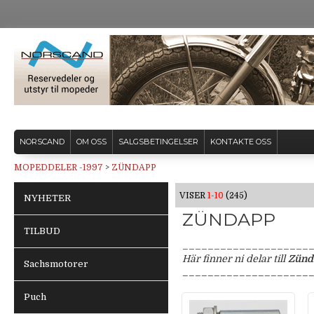
NORSCAND
OM OSS
SALGSBETINGELSER
KONTAKTE OSS
MOPEDDELER -1997
>
ZÜNDAPP
VISER
1-10
(245)
NYHETER
ZÜNDAPP
TILBUD
____________________
Här finner ni delar till
Zünd
Sachsmotorer
____________________
Puch