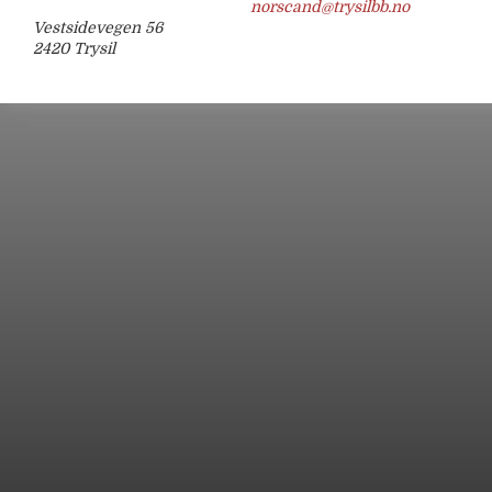
norscand@trysilbb.no
Vestsidevegen 56
2420 Trysil