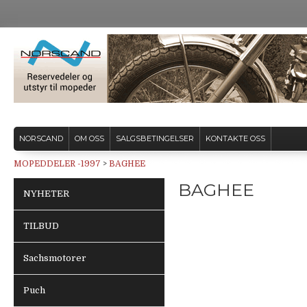
NORSCAND
OM OSS
SALGSBETINGELSER
KONTAKTE OSS
MOPEDDELER -1997
>
BAGHEE
BAGHEE
NYHETER
TILBUD
Sachsmotorer
Puch