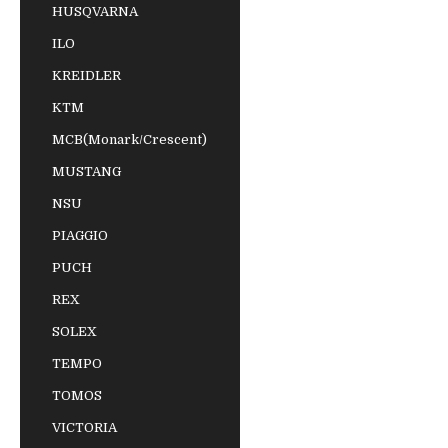
HUSQVARNA
ILO
KREIDLER
KTM
MCB(Monark/Crescent)
MUSTANG
NSU
PIAGGIO
PUCH
REX
SOLEX
TEMPO
TOMOS
VICTORIA