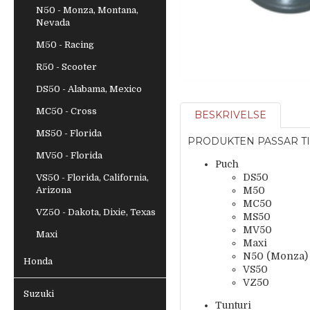
N50 - Monza, Montana,
Nevada
M50 - Racing
R50 - Scooter
DS50 - Alabama, Mexico
MC50 - Cross
BESKRIVELSE
MS50 - Florida
PRODUKTEN PASSAR TI
MV50 - Florida
Puch
DS50
VS50 - Florida, California,
M50
Arizona
MC50
VZ50 - Dakota, Dixie, Texas
MS50
MV50
Maxi
Maxi
N50 (Monza)
Honda
VS50
VZ50
Suzuki
Tunturi