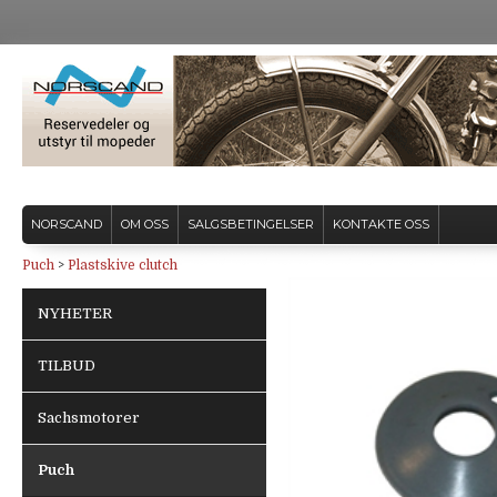
NORSCAND
OM OSS
SALGSBETINGELSER
KONTAKTE OSS
Puch
>
Plastskive clutch
NYHETER
TILBUD
Sachsmotorer
Puch