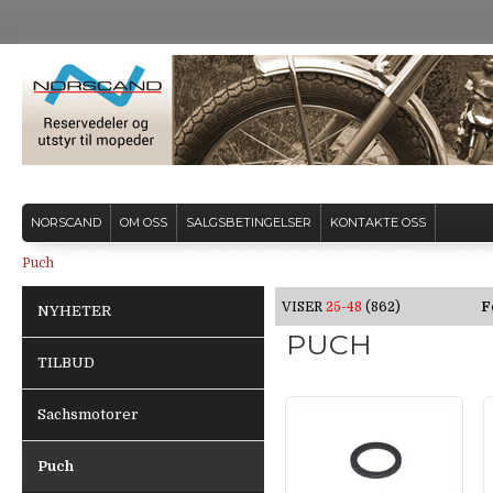
NORSCAND
OM OSS
SALGSBETINGELSER
KONTAKTE OSS
Puch
VISER
25-48
(862)
F
NYHETER
PUCH
TILBUD
Sachsmotorer
Puch