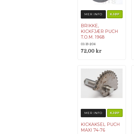
MER INFO
KJØP
BRIKKE,
KICKFJÆR PUCH
T.O.M. 1968
Originalnumme
01-13-204
r 364.1.13.336.1
72,00 kr
MER INFO
KJØP
KICKAKSEL PUCH
MAXI 74-76