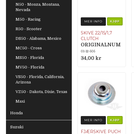
N50 - Monza, Montana,
Nevada
M50 - Racing
MER INFO
KJØP
R50 - Scooter
SKIVE 22/15/1,7
CLUTCH
DS50 - Alabama, Mexico
ORIGINALNUM
MC50 - Cross
MER 050.1213
01-12-505
MS50 - Florida
34,00 kr
MV50 - Florida
VS50 - Florida, California,
Arizona
VZ50 - Dakota, Dixie, Texas
Maxi
Honda
MER INFO
KJØP
Suzuki
FJÆRSKIVE PUCH