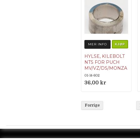
MER INFO
KJØP
HYLSE, KILEBOLT
NTS FOR PUCH
MV/VZ/DS/MONZA
ETC.
01-14-602
Originalnumme
36,00 kr
r 364.1.13.337.1
Forrige