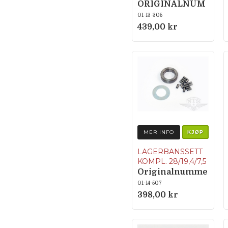
ORIGINALNUM
MER
01-13-305
349.1.13.332.2
439,00 kr
MER INFO
KJØP
LAGERBANSSETT
KOMPL. 28/19,4/7,5
Originalnumme
r
01-14-507
329.1.13.010.1/32
398,00 kr
1.1.13.624.1/900.6
104