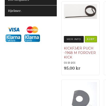
Hjelmer.
MER INFO
KJØP
KICKFJÆR PUCH
-1968 M FOROVER
KICK
364.1.13.334.1
01-13-201
95,00 kr