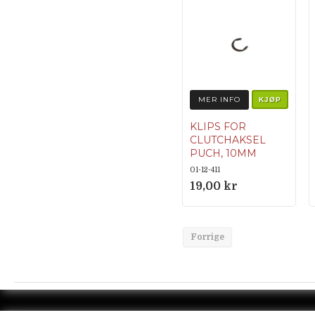
MER INFO
KJØP
KLIPS FOR
CLUTCHAKSEL
PUCH, 10MM
ORIGINALNUM
01-12-411
MER 900.4693
19,00 kr
Forrige