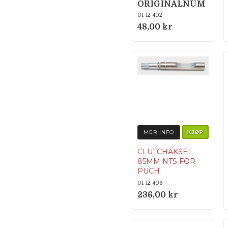
ORIGINALNUM
MER
01-12-402
350.1.12.019.1
48,00 kr
MER INFO
KJØP
CLUTCHAKSEL
85MM NTS FOR
PUCH
ORIGINALNUM
01-12-406
MER
236,00 kr
329.1.12.128.1