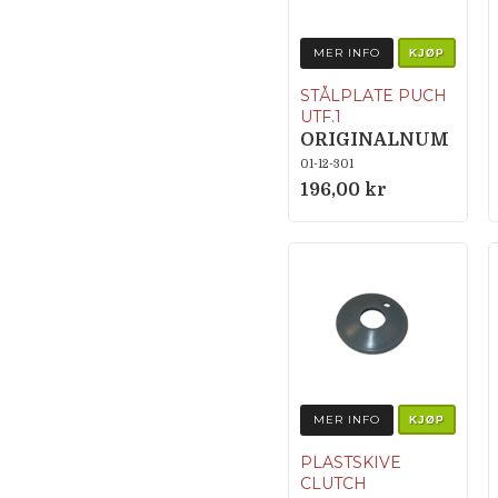
MER INFO
KJØP
STÅLPLATE PUCH
UTF.1
ORIGINALNUM
MER 050.1212
01-12-301
196,00 kr
MER INFO
KJØP
PLASTSKIVE
CLUTCH