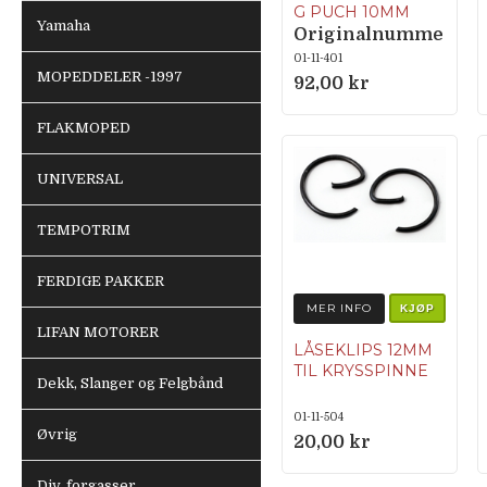
G PUCH 10MM
Yamaha
Originalnumme
r 050.1052
01-11-401
MOPEDDELER -1997
92,00 kr
FLAKMOPED
UNIVERSAL
TEMPOTRIM
FERDIGE PAKKER
MER INFO
KJØP
LIFAN MOTORER
LÅSEKLIPS 12MM
TIL KRYSSPINNE
Dekk, Slanger og Felgbånd
01-11-504
Øvrig
20,00 kr
Div. forgasser