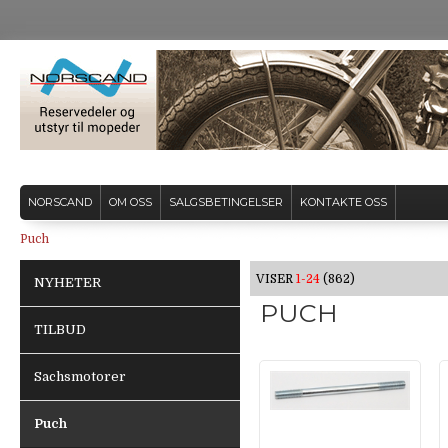
NORSCAND
OM OSS
SALGSBETINGELSER
KONTAKTE OSS
Puch
VISER
1-24
(862)
NYHETER
PUCH
TILBUD
Sachsmotorer
Puch