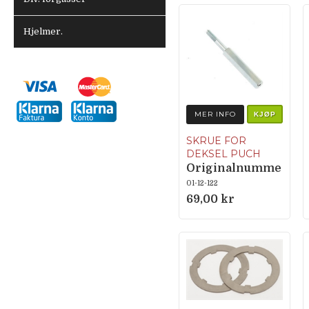
Hjelmer.
MER INFO
KJØP
SKRUE FOR
DEKSEL PUCH
Originalnumme
r 350.2.10.030.1
01-12-122
69,00 kr