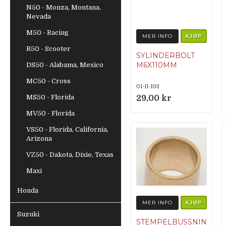
N50 - Monza, Montana,
Nevada
M50 - Racing
MER INFO
KJØP
R50 - Scooter
SYLINDERBOLT
M6X110MM
DS50 - Alabama, Mexico
MC50 - Cross
01-11-103
MS50 - Florida
29,00 kr
MV50 - Florida
VS50 - Florida, California,
Arizona
VZ50 - Dakota, Dixie, Texas
Maxi
Honda
MER INFO
KJØP
Suzuki
STEMPELBUSSNIN