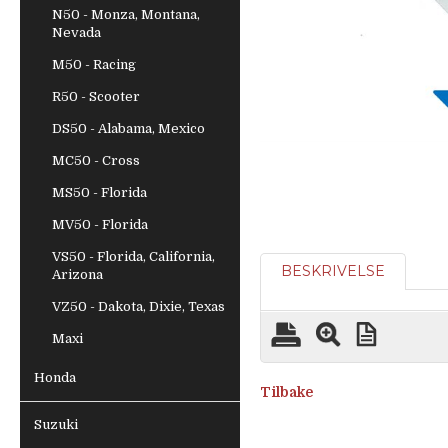
N50 - Monza, Montana,
Nevada
M50 - Racing
R50 - Scooter
DS50 - Alabama, Mexico
MC50 - Cross
MS50 - Florida
MV50 - Florida
VS50 - Florida, California,
BESKRIVELSE
Arizona
VZ50 - Dakota, Dixie, Texas
Maxi
Honda
Tilbake
Suzuki