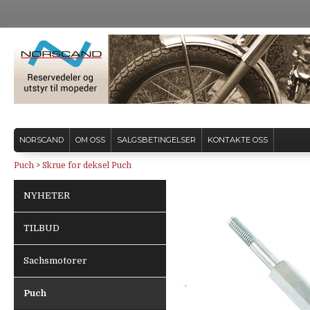
NORSCAND
OM OSS
SALGSBETINGELSER
KONTAKTE OSS
Puch
>
Skrue for deksel Puch
NYHETER
TILBUD
Sachsmotorer
Puch