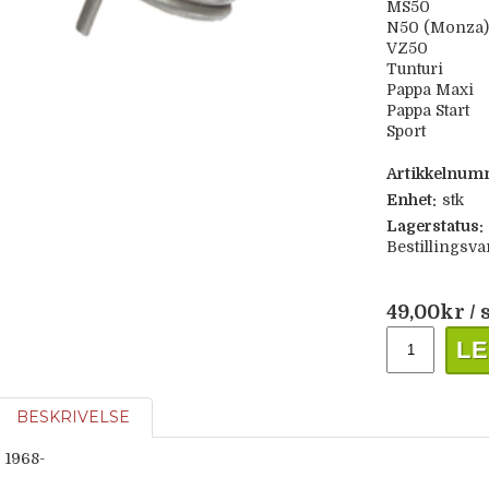
MS50
N50 (Monza)
VZ50
Tunturi
Pappa Maxi
Pappa Start
Sport
Artikkelnum
Enhet:
stk
Lagerstatus:
Bestillingsva
49,00
kr
/ 
LE
BESKRIVELSE
1968-