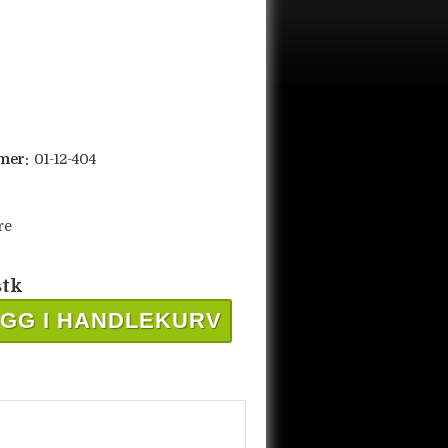
mer:
01-12-404
re
stk
GG I HANDLEKURV