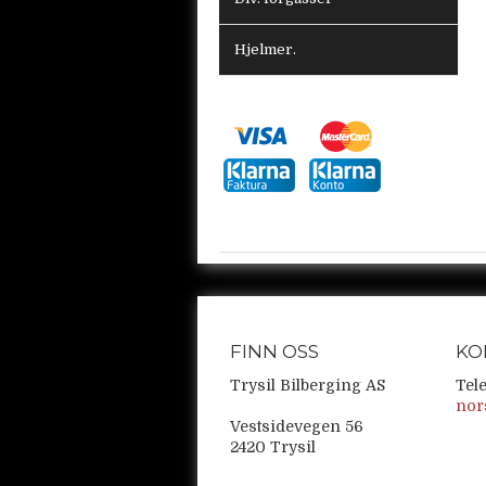
Hjelmer.
FINN OSS
KO
Trysil Bilberging AS
Tel
nor
Vestsidevegen 56
2420 Trysil