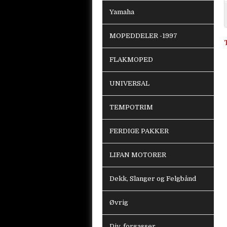
Yamaha
MOPEDDELER -1997
FLAKMOPED
UNIVERSAL
TEMPOTRIM
FERDIGE PAKKER
LIFAN MOTORER
Dekk, Slanger og Felgbånd
Øvrig
Div. forgasser