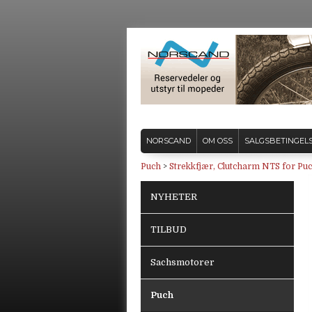
NORSCAND
OM OSS
SALGSBETINGEL
Puch
>
Strekkfjær, Clutcharm NTS for Puc
NYHETER
TILBUD
Sachsmotorer
Puch