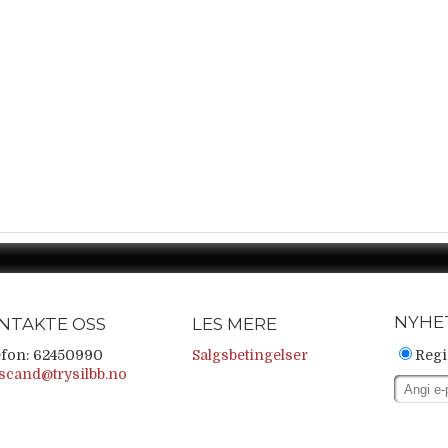
NYHE
NTAKTE OSS
LES MERE
efon: 62450990
Salgsbetingelser
Regi
scand@trysilbb.no