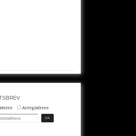
TSBREV
strere
Avregistrere
OK