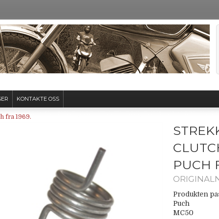
SER
KONTAKTE OSS
h fra 1969.
STREK
CLUTC
PUCH F
ORIGINALN
Produkten pas
Puch
MC50