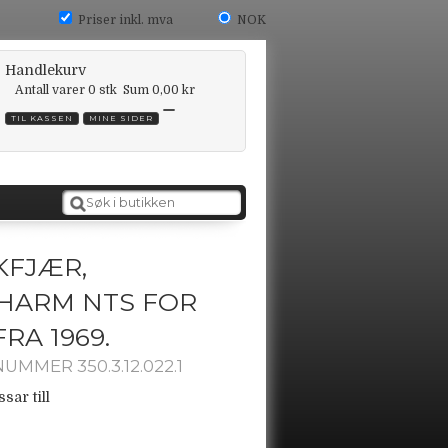
Priser inkl. mva
NOK
Handlekurv
Antall varer
0
stk
Sum
0,00 kr
TIL KASSEN
MINE SIDER
KFJÆR,
HARM NTS FOR
RA 1969.
UMMER 350.3.12.022.1
sar till