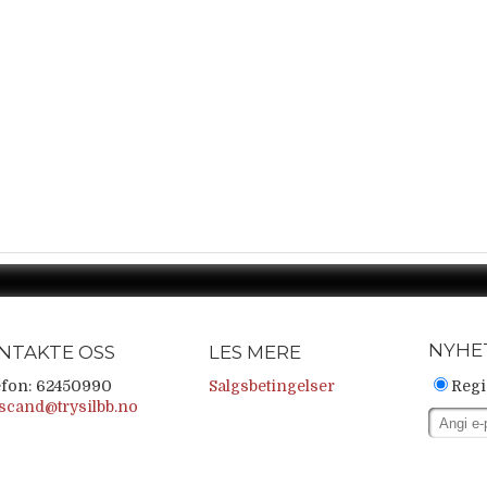
NYHE
NTAKTE OSS
LES MERE
efon: 62450990
Salgsbetingelser
Regi
scand@trysilbb.no