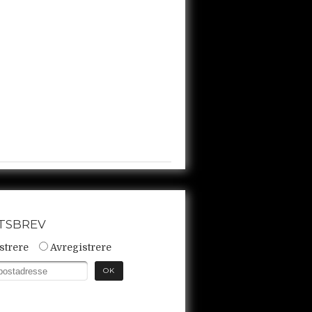
TSBREV
strere
Avregistrere
OK