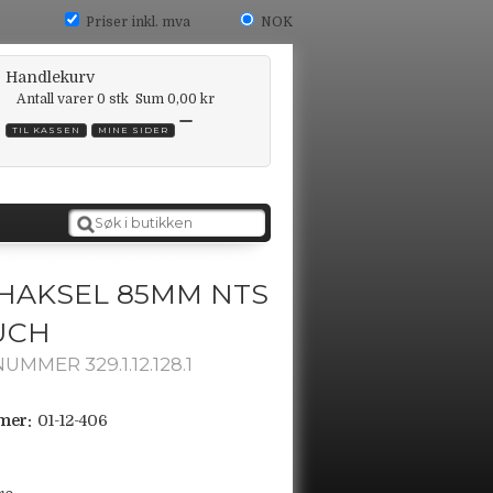
Priser inkl. mva
NOK
Handlekurv
Antall varer
0
stk
Sum
0,00 kr
TIL KASSEN
MINE SIDER
HAKSEL 85MM NTS
UCH
MMER 329.1.12.128.1
mer:
01-12-406