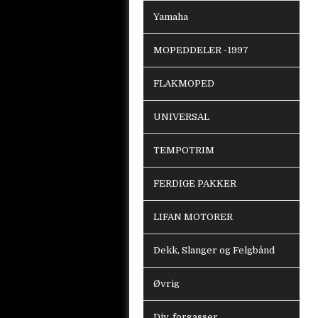
Yamaha
MOPEDDELER -1997
FLAKMOPED
UNIVERSAL
TEMPOTRIM
FERDIGE PAKKER
LIFAN MOTORER
Dekk, Slanger og Felgbånd
Øvrig
Div. forgasser