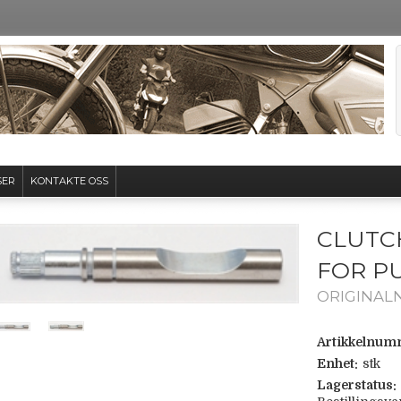
SER
KONTAKTE OSS
CLUTC
FOR P
ORIGINALNU
Artikkelnum
Enhet:
stk
Lagerstatus: