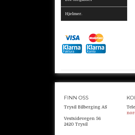
Hjelmer.
FINN OSS
KO
Trysil Bilberging AS
Tel
nor
Vestsidevegen 56
2420 Trysil