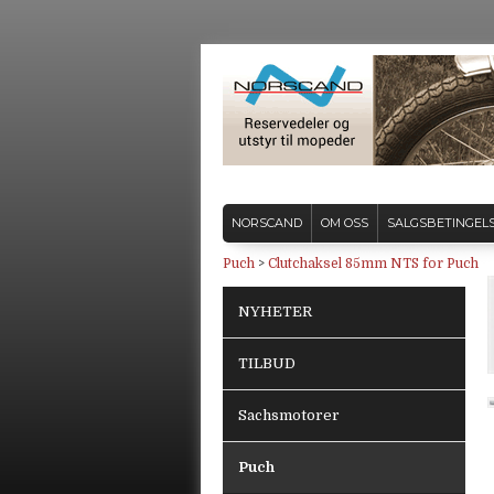
NORSCAND
OM OSS
SALGSBETINGEL
Puch
>
Clutchaksel 85mm NTS for Puch
NYHETER
TILBUD
Sachsmotorer
Puch