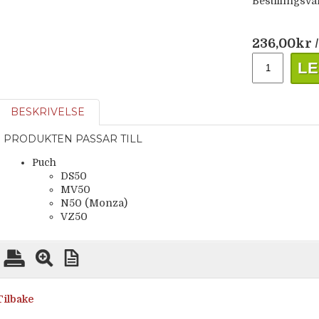
Bestillingsva
236,00
kr
/
LE
BESKRIVELSE
PRODUKTEN PASSAR TILL
Puch
DS50
MV50
N50 (Monza)
VZ50
Tilbake