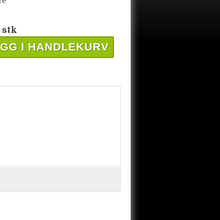
re
 stk
GG I HANDLEKURV