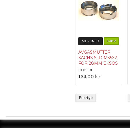
MER INFO
KJØP
AVGASMUTTER
SACHS STD M35X2
FOR 28MM EKSOS
ORIGINALNUM
01-28-101
MER 0242 048
134,00 kr
101
Forrige