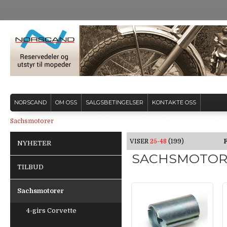
NORSCAND
OM OSS
SALGSBETINGELSER
KONTAKTE OSS
Sachsmotorer
VISER
25-48
(199)
F
NYHETER
SACHSMOTOR
TILBUD
Sachsmotorer
4-girs Corvette