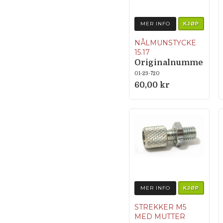
MER INFO
KJØP
NÅLMUNSTYCKE
15.17
Originalnumme
r 45-111/1517
01-23-720
60,00 kr
MER INFO
KJØP
STREKKER M5
MED MUTTER