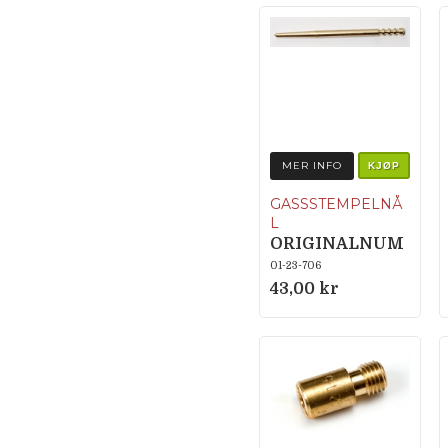
MER INFO
KJØP
GASSSTEMPELNÅ
L
ORIGINALNUM
MER 46-051
01-23-706
43,00 kr