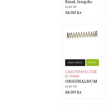
Smal, lengde:
20mm
01-23-737
34,00 kr
MER INFO
KJØP
GASSTEMPELFJÆ
R 17MM
ORIGINALNUM
MER 60-305
01-23-770
24,00 kr