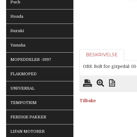
Puch
Honda
Suzuki
Yamaha
BESKRIVELSE
MOPEDDELER -1997
OBS. Bolt for girpedal: 01-
FLAKMOPED
UNIVERSAL
Tilbake
TEMPOTRIM
FERDIGE PAKKER
LIFAN MOTORER