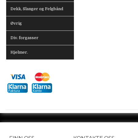
Dekk, Slanger og Felgbånd
Øvrig
Div. forgasser
Hjelmer.