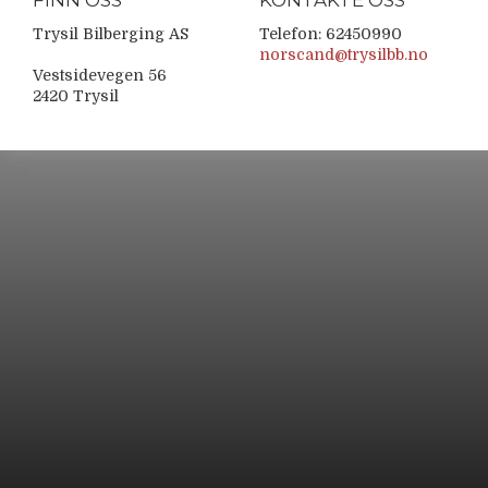
FINN OSS
KONTAKTE OSS
Trysil Bilberging AS
Telefon: 62450990
norscand@trysilbb.no
Vestsidevegen 56
2420 Trysil