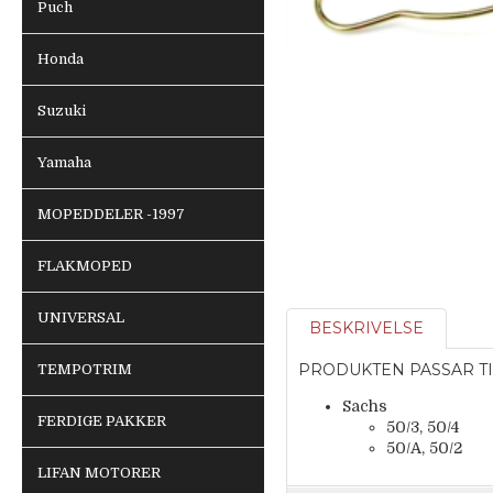
Puch
Honda
Suzuki
Yamaha
MOPEDDELER -1997
FLAKMOPED
UNIVERSAL
BESKRIVELSE
PRODUKTEN PASSAR TI
TEMPOTRIM
Sachs
FERDIGE PAKKER
50/3, 50/4
50/A, 50/2
LIFAN MOTORER