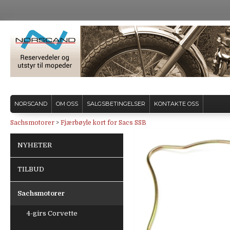
NORSCAND
OM OSS
SALGSBETINGELSER
KONTAKTE OSS
Sachsmotorer
>
Fjærbøyle kort for Sacs SSB
NYHETER
TILBUD
Sachsmotorer
4-girs Corvette