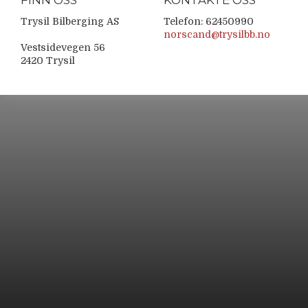
FINN OSS
KONTAKTE OSS
Trysil Bilberging AS
Telefon: 62450990
norscand@trysilbb.no
Vestsidevegen 56
2420 Trysil