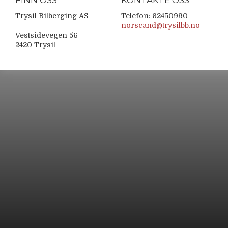
FINN OSS
KONTAKTE OSS
Trysil Bilberging AS
Telefon: 62450990
norscand@trysilbb.no
Vestsidevegen 56
2420 Trysil