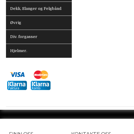
Dekk, Slanger og Felgbånd
Øvrig
Div. forgasser
Hjelmer.