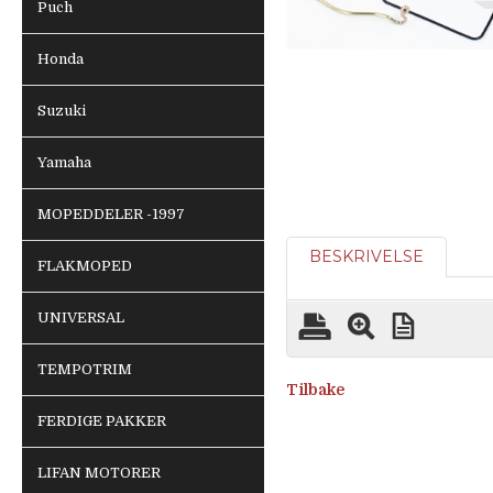
Puch
Honda
Suzuki
Yamaha
MOPEDDELER -1997
BESKRIVELSE
FLAKMOPED
UNIVERSAL
TEMPOTRIM
Tilbake
FERDIGE PAKKER
LIFAN MOTORER