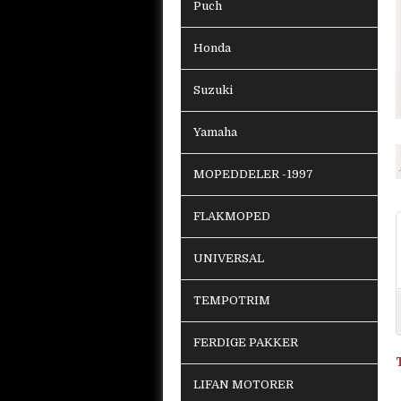
Puch
Honda
Suzuki
Yamaha
MOPEDDELER -1997
FLAKMOPED
UNIVERSAL
TEMPOTRIM
FERDIGE PAKKER
LIFAN MOTORER