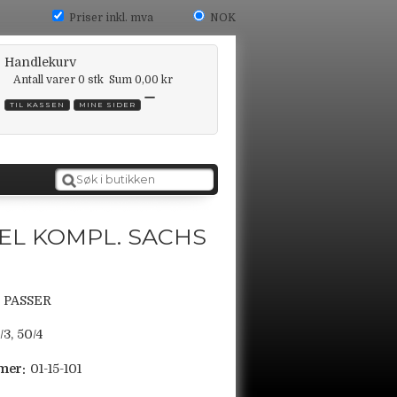
Priser inkl. mva
NOK
Handlekurv
Antall varer
0
stk
Sum
0,00 kr
TIL KASSEN
MINE SIDER
EL KOMPL. SACHS
M
 PASSER
/3, 50/4
mer:
01-15-101