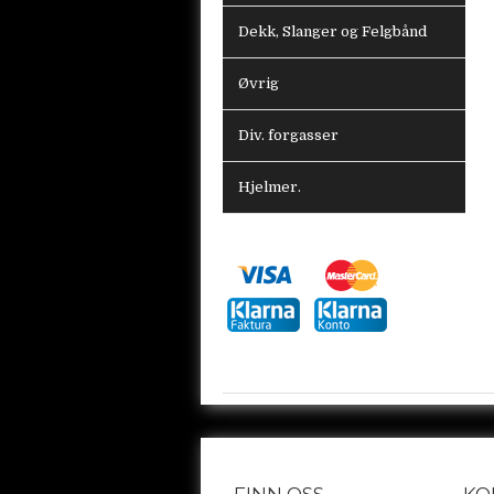
Dekk, Slanger og Felgbånd
Øvrig
Div. forgasser
Hjelmer.