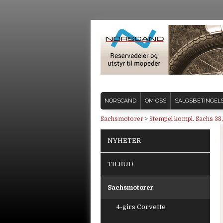
NORSCAND
OM OSS
SALGSBETINGEL
Sachsmotorer
>
Stempel kompl. Sachs 3
NYHETER
TILBUD
Sachsmotorer
4-girs Corvette