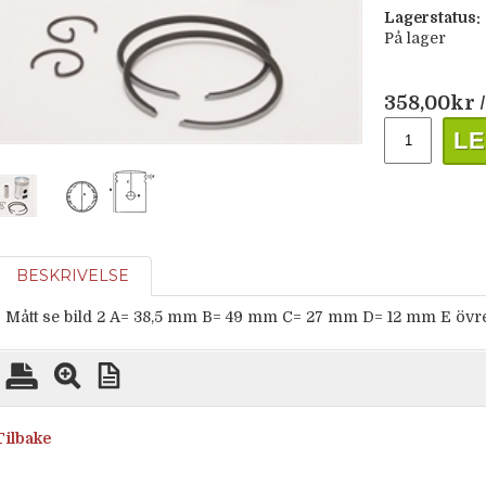
Lagerstatus:
På lager
358,00
kr
/
LE
BESKRIVELSE
Mått se bild 2 A= 38,5 mm B= 49 mm C= 27 mm D= 12 mm E öv
Tilbake