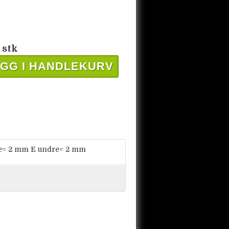
 stk
GG I HANDLEKURV
re= 2 mm E undre= 2 mm