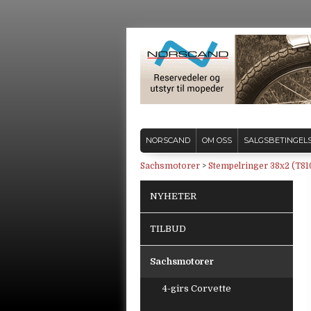
NORSCAND
OM OSS
SALGSBETINGEL
Sachsmotorer
>
Stempelringer 38x2 (T81
NYHETER
TILBUD
Sachsmotorer
4-girs Corvette