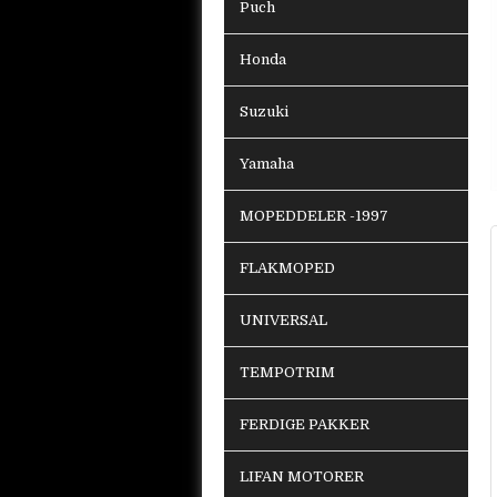
Puch
Honda
Suzuki
Yamaha
MOPEDDELER -1997
FLAKMOPED
UNIVERSAL
TEMPOTRIM
FERDIGE PAKKER
LIFAN MOTORER