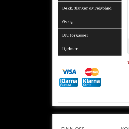
Dekk, Slanger og Felgbånd
Øvrig
Div. forgasser
Hjelmer.