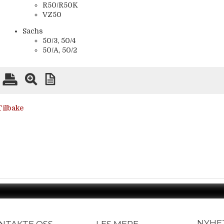
R50/R50K
VZ50
Sachs
50/3, 50/4
50/A, 50/2
Tilbake
NYHE