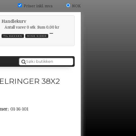
Priser inkl. mva
NOK
Handlekurv
Antall varer
0
stk
Sum
0,00 kr
TIL KASSEN
MINE SIDER
ELRINGER 38X2
mer:
01-16-101