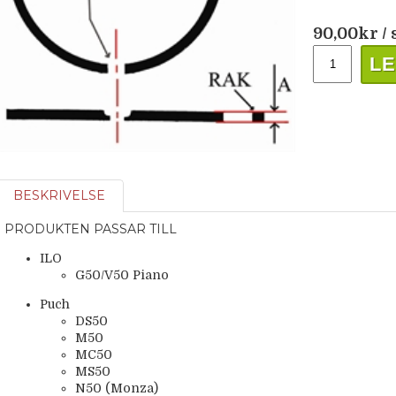
90,00
kr
/ 
LE
BESKRIVELSE
PRODUKTEN PASSAR TILL
ILO
G50/V50 Piano
Puch
DS50
M50
MC50
MS50
N50 (Monza)