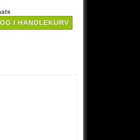
sats
GG I HANDLEKURV