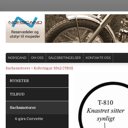
NORSCAND
OM OSS
SALGSBETINGELSER
KONTAKTE OSS
Sachsmotorer
>
Kolvringar 39x2 (T810)
NYHETER
TILBUD
Sachsmotorer
4-girs Corvette