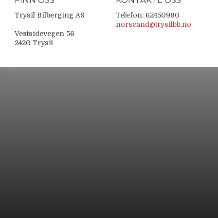
FINN OSS
KONTAKTE OSS
Trysil Bilberging AS
Telefon: 62450990
norscand@trysilbb.no
Vestsidevegen 56
2420 Trysil