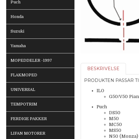
Puch
Honda
Suzuki
Yamaha
MOPEDDELER -1997
BESKRIVELSE
FLAKMOPED
PRODUKTEN PASSAR TI
UNIVERSAL
ILO
G50/V50 Pia
TEMPOTRIM
Puch
DS50
M50
FERDIGE PAKKER
MC50
MS50
LIFAN MOTORER
N50 (Monza)