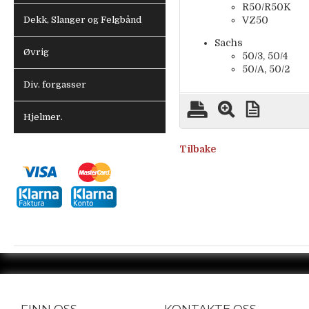
R50/R50K
VZ50
Dekk, Slanger og Felgbånd
Sachs
Øvrig
50/3, 50/4
50/A, 50/2
Div. forgasser
Hjelmer.
Tilbake