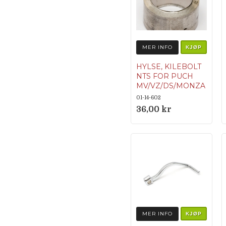
MER INFO
KJØP
HYLSE, KILEBOLT
NTS FOR PUCH
MV/VZ/DS/MONZA
ETC.
01-14-602
Originalnumme
36,00 kr
r 364.1.13.337.1
MER INFO
KJØP