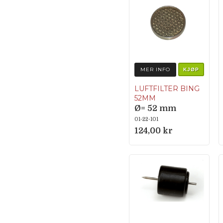
MER INFO
KJØP
LUFTFILTER BING
52MM
Ø= 52 mm
Dybde = 10 mm
01-22-101
124,00 kr