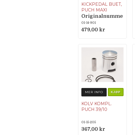
KICKPEDAL BUET,
PUCH MAXI
Originalnumme
r: 349.3.13.640.1
01-14-901
479,00 kr
MER INFO
KJØP
KOLV KOMPL.
PUCH 39/10
01-15-205
367,00 kr