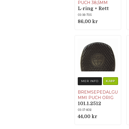
PUCH 38,5MM
L-ring + Rett
01-16-705
86,00 kr
MER INFO
KJØP
BREMSEPEDALGU
MMI PUCH ORIG
101.1.2512
01-17-402
44,00 kr