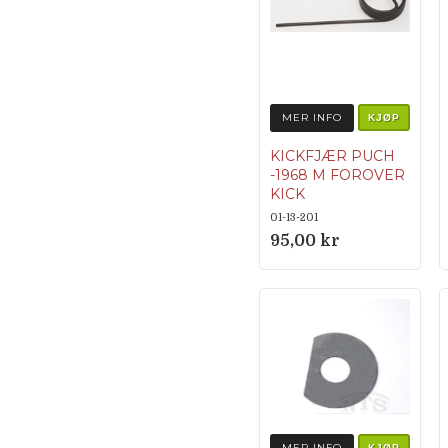
MER INFO
KJØP
KICKFJÆR PUCH
-1968 M FOROVER
KICK
364.1.13.334.1
01-13-201
95,00 kr
MER INFO
KJØP