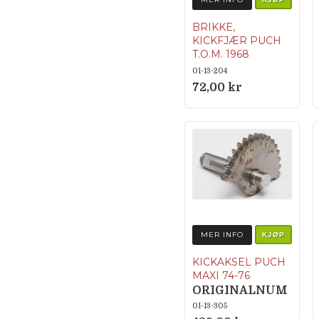
BRIKKE,
KICKFJÆR PUCH
T.O.M. 1968
Originalnumme
01-13-204
r 364.1.13.336.1
72,00 kr
MER INFO
KJØP
KICKAKSEL PUCH
MAXI 74-76
ORIGINALNUM
MER
01-13-305