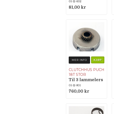
362.1.12.007.1
01-12-602
81,00 kr
MER INFO
KJØP
CLUTCHHUS PUCH
18T STOR
Til 3 lammelers
clutch
01-12-801
760,00 kr