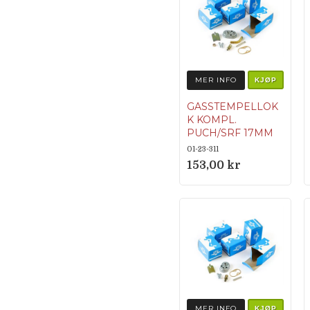
MER INFO
KJØP
GASSTEMPELLOK
K KOMPL.
PUCH/SRF 17MM
01-23-311
153,00 kr
MER INFO
KJØP