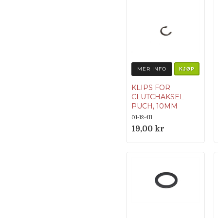
MER INFO
KJØP
KLIPS FOR
CLUTCHAKSEL
PUCH, 10MM
ORIGINALNUM
01-12-411
MER 900.4693
19,00 kr