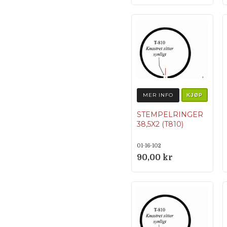
MER INFO
KJØP
STEMPELRINGER
38,5X2 (T810)
01-16-102
90,00 kr