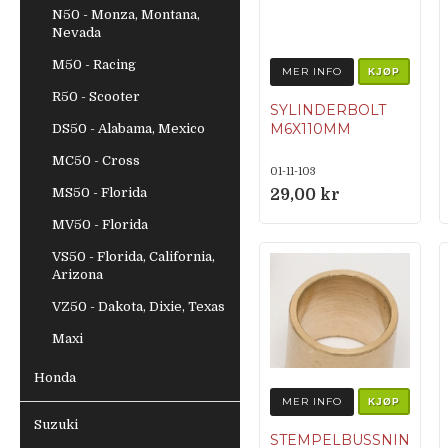
N50 - Monza, Montana,
Nevada
M50 - Racing
MER INFO
KJØP
R50 - Scooter
SYLINDERBOLT
M6X110MM
DS50 - Alabama, Mexico
MC50 - Cross
01-11-103
MS50 - Florida
29,00 kr
MV50 - Florida
VS50 - Florida, California,
Arizona
VZ50 - Dakota, Dixie, Texas
Maxi
Honda
MER INFO
KJØP
Suzuki
STEMPELBUSSNIN