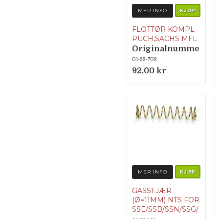
MER INFO
KJØP
FLOTTØR KOMPL
PUCH,SACHS MFL
Originalnumme
r 35-920 (35-
01-22-702
020, 35-022, 35-
92,00 kr
922)
MER INFO
KJØP
GASSFJÆR
(Ø=11MM) NTS FOR
SSE/SSB/SSN/SSG/
SRC