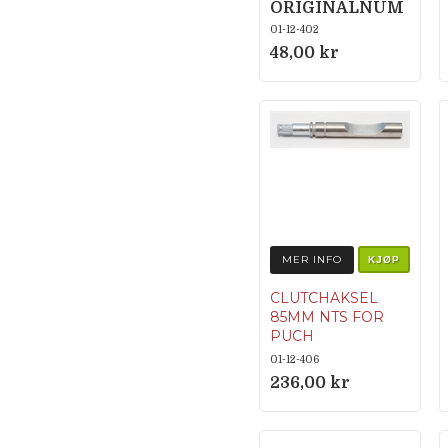
ORIGINALNUM
MER
01-12-402
350.1.12.019.1
48,00 kr
MER INFO
KJØP
CLUTCHAKSEL
85MM NTS FOR
PUCH
ORIGINALNUM
01-12-406
MER
236,00 kr
329.1.12.128.1