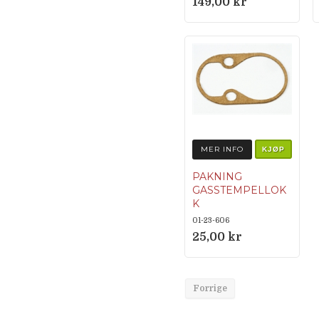
149,00 kr
MER INFO
KJØP
PAKNING
GASSTEMPELLOK
K
01-23-606
25,00 kr
Forrige