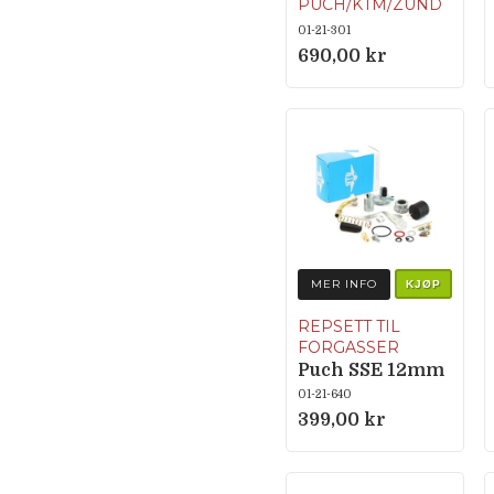
PUCH/KTM/ZÜND
APP M.FL.
01-21-301
690,00 kr
MER INFO
KJØP
REPSETT TIL
FORGASSER
Puch SSE 12mm
01-21-640
399,00 kr