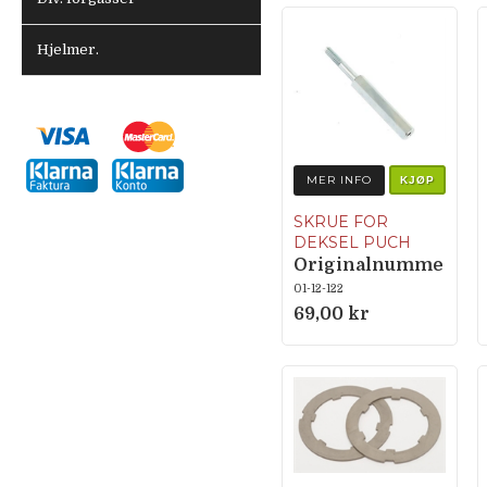
Hjelmer.
MER INFO
KJØP
SKRUE FOR
DEKSEL PUCH
Originalnumme
r 350.2.10.030.1
01-12-122
69,00 kr