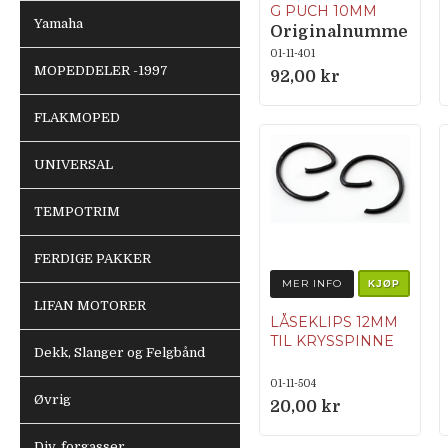
G PUCH 10MM
Yamaha
Originalnumme
r 050.1052
01-11-401
MOPEDDELER -1997
92,00 kr
FLAKMOPED
UNIVERSAL
TEMPOTRIM
FERDIGE PAKKER
MER INFO
KJØP
LIFAN MOTORER
LÅSEKLIPS 12MM
TIL KRYSSPINNE
Dekk, Slanger og Felgbånd
01-11-504
Øvrig
20,00 kr
Div. forgasser