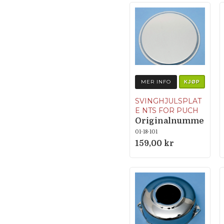
MER INFO
KJØP
SVINGHJULSPLAT
E NTS FOR PUCH
Originalnumme
r 050.9.1073
01-18-101
159,00 kr