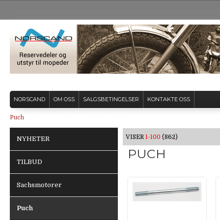
NORSCAND
OM OSS
SALGSBETINGELSER
KONTAKTE OSS
Puch
VISER
1-100
(862)
NYHETER
PUCH
TILBUD
Sachsmotorer
Puch