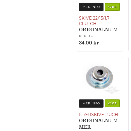
MER INFO
KJØP
SKIVE 22/15/1,7
CLUTCH
ORIGINALNUM
MER 050.1213
01-12-505
34,00 kr
MER INFO
KJØP
FJÆRSKIVE PUCH
ORIGINALNUM
MER