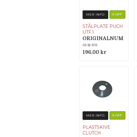
MER INFO
KJØP
STÅLPLATE PUCH
UTF.1
ORIGINALNUM
MER 050.1212
01-12-301
196,00 kr
MER INFO
KJØP
PLASTSKIVE
CLUTCH