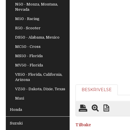
N50 - Monza, Montana,
Nevada
M50 - Racing
R50 - Scooter
DS50 - Alabama, Mexico
MC50 - Cross
MS50 - Florida
MV50 - Florida
VS50 - Florida, California,
Arizona
VZ50 - Dakota, Dixie, Texas
BESKRIVELSE
Maxi
Honda
Suzuki
Tilbake