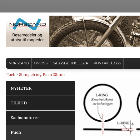
NORSCAND
OM OSS
SALGSBETINGELSER
KONTAKTE OSS
Puch
>
Stempelring Puch 38mm
NYHETER
TILBUD
Sachsmotorer
Puch