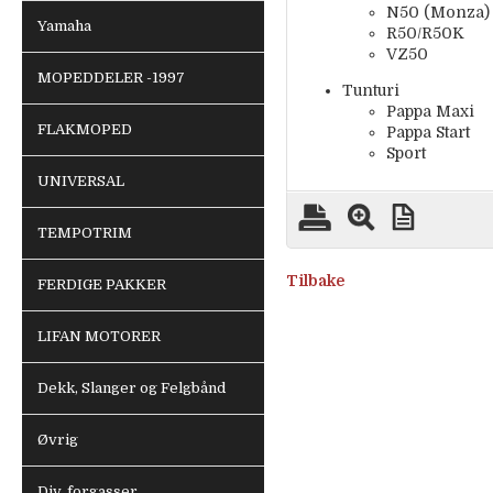
N50 (Monza)
Yamaha
R50/R50K
VZ50
MOPEDDELER -1997
Tunturi
Pappa Maxi
FLAKMOPED
Pappa Start
Sport
UNIVERSAL
TEMPOTRIM
Tilbake
FERDIGE PAKKER
LIFAN MOTORER
Dekk, Slanger og Felgbånd
Øvrig
Div. forgasser