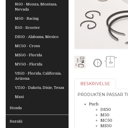
N50 - Monza, Montana,
Nevada
M50 - Racing
R50 - Scooter
DS50 - Alabama, Mexico
MC50 - Cross
MS50 - Florida
MV50 - Florida
VS50 - Florida, California,
Arizona
BESKRIVELSE
VZ50 - Dakota, Dixie, Texas
PRODUKTEN PASSAR TI
Maxi
Puch
Honda
DS50
M50
MC50
Suzuki
MS50