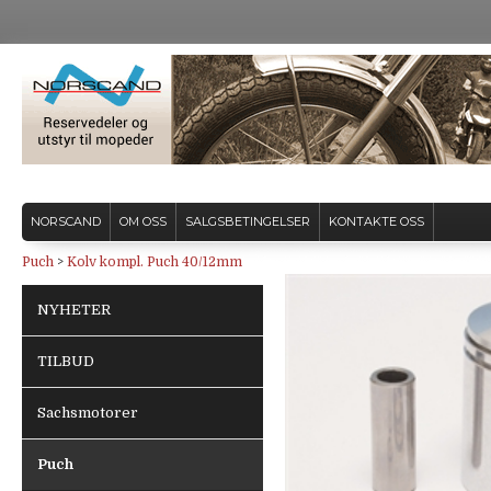
NORSCAND
OM OSS
SALGSBETINGELSER
KONTAKTE OSS
Puch
>
Kolv kompl. Puch 40/12mm
NYHETER
TILBUD
Sachsmotorer
Puch