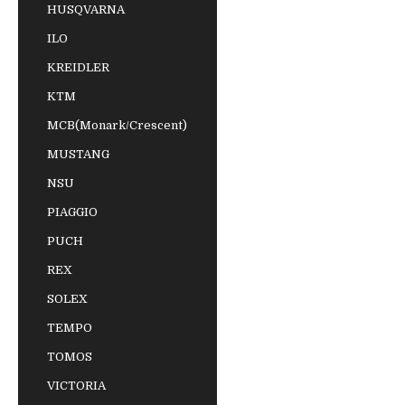
HUSQVARNA
ILO
KREIDLER
KTM
MCB(Monark/Crescent)
MUSTANG
NSU
PIAGGIO
PUCH
REX
SOLEX
TEMPO
TOMOS
VICTORIA