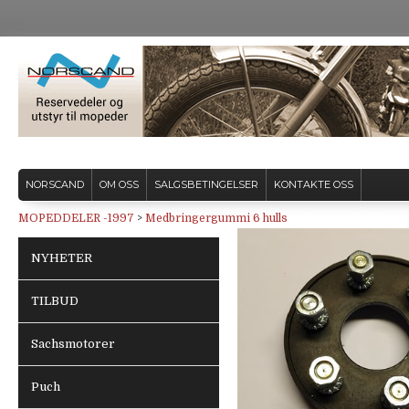
NORSCAND
OM OSS
SALGSBETINGELSER
KONTAKTE OSS
MOPEDDELER -1997
>
Medbringergummi 6 hulls
NYHETER
TILBUD
Sachsmotorer
Puch