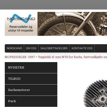
NORSCAND
OM OSS
SALGSBETINGELSER
KONTAKTE OSS
MOPEDDELER -1997
>
Topplokk 41 mm NTS for Sachs, fartvindkjølte m
NYHETER
TILBUD
Sachsmotorer
Puch