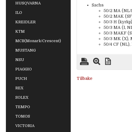
HUSQVARNA
Sachs
50/2 MA (NL/S
ILO
50/2 MAK (SF)
50/3 H (kyrkp
KREIDLER
50/3 MA (I, NL
KTM
50/3 MAKF (SF,
50/3 MK (X), 
MCB(Monark/Crescent)
50/4 CF (NL), 
MUSTANG
NSU
PIAGGIO
Tilbake
PUCH
REX
SOLEX
TEMPO
TOMOS
VICTORIA