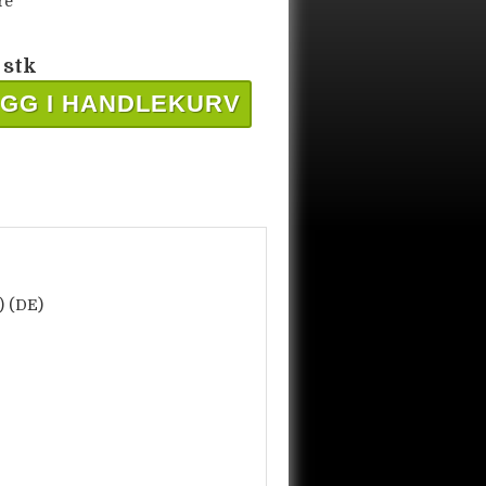
re
 stk
GG I HANDLEKURV
) (DE)