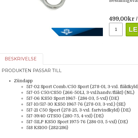
Bestillingsva
499,00
kr
/
LE
BESKRIVELSE
PRODUKTEN PASSAR TILL
Zündapp
517-02 Sport Comb./C50 Sport (278-01, 3-vxl. fläktkyld
517-05 C50/CS50 (266-50L1, 3-vxl.handv./fläkt) (NL)
517-06 KS50 Sport 1967- (284-03, 5-vxl) (DE)
517-10/517-30 KS50 1967-76 (278-03, 3-vxl.) (SE)
517-21 C50 Sport (278-25, 3-vxl. fartvindkyld) (DE)
517-39/40 GTS50 (280-75, 4-vxl) (DE)
517-51LP KS50 Sport 1975-76 (284-03, 5-vxl) (DE)
518 KS100 (282/286)