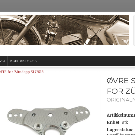
SER
KONTAKTE OSS
NTS for Zündapp 517/518
ØVRE 
FOR ZÜ
ORIGINALN
Artikkelnum
Enhet:
stk
Lagerstatus: