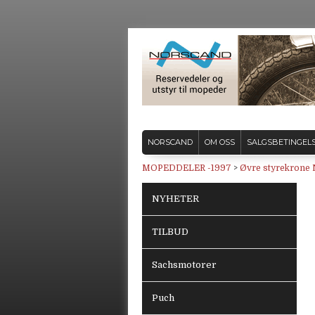
NORSCAND
OM OSS
SALGSBETINGEL
MOPEDDELER -1997
>
Øvre styrekrone 
NYHETER
TILBUD
Sachsmotorer
Puch