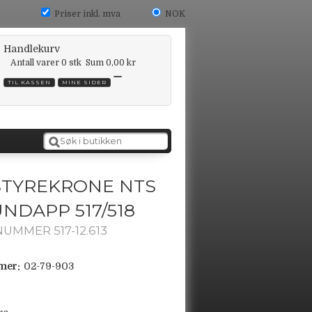
Priser inkl. mva
NOK
Handlekurv
Antall varer
0
stk
Sum
0,00 kr
TIL KASSEN
MINE SIDER
STYREKRONE NTS
NDAPP 517/518
UMMER 517-12.613
mer:
02-79-903