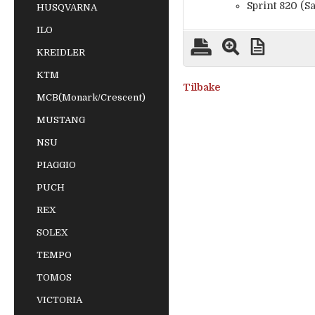
Sprint 820 (S
HUSQVARNA
ILO
KREIDLER
KTM
Tilbake
MCB(Monark/Crescent)
MUSTANG
NSU
PIAGGIO
PUCH
REX
SOLEX
TEMPO
TOMOS
VICTORIA