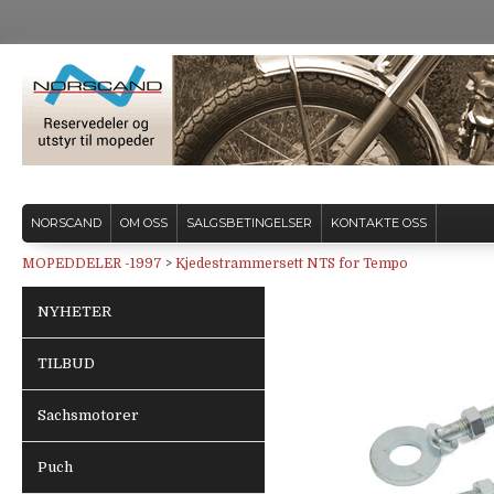
NORSCAND
OM OSS
SALGSBETINGELSER
KONTAKTE OSS
MOPEDDELER -1997
>
Kjedestrammersett NTS for Tempo
NYHETER
TILBUD
Sachsmotorer
Puch