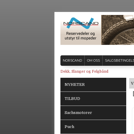
NORSCAND
OM OSS
SALGSBETINGEL
Dekk, Slanger og Felgbånd
V
NYHETER
TILBUD
Sachsmotorer
Puch