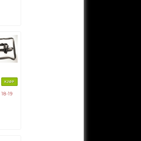
KJØP
18-19