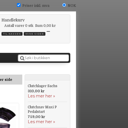
Priser inkl. mva
NOK
Handlekurv
Antall varer
0
stk
Sum
0,00 kr
TIL KASSEN
MINE SIDER
er side
Clutchlager Sachs
310,00 kr
Les mer her »
Clutchnav Maxi P
Pedalstart
759,00 kr
Les mer her »