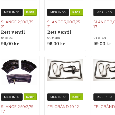
MER INFO
MER INFO
MER INFO
KJØP
KJØP
SLANGE 2,50/2,75-
SLANGE 3,00/3,25-
SLANGE 2,0
21
21
17
Rett ventil
Rett ventil
04-34-101
04-34-201
04-43-101
99,00 kr
99,00 kr
99,00 kr
MER INFO
MER INFO
MER INFO
KJØP
KJØP
SLANGE 2,50/2,75-
FELGBÅND 10-12
FELGBÅND 
17