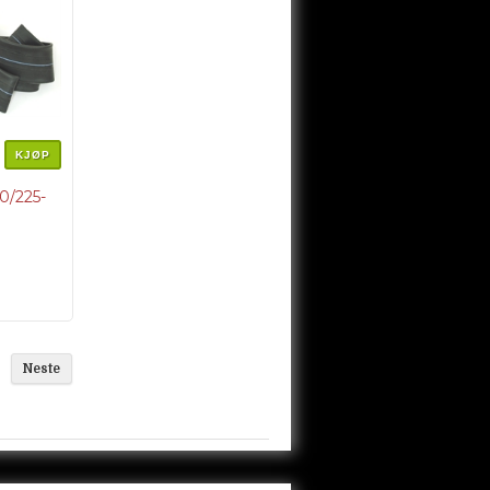
KJØP
/225-
Neste