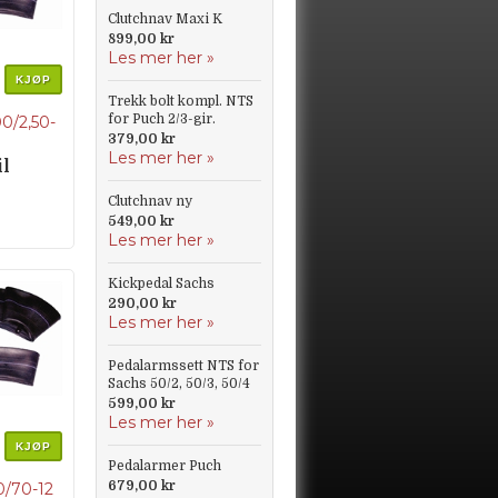
Clutchnav Maxi K
899,00 kr
Les mer her »
KJØP
Trekk bolt kompl. NTS
for Puch 2/3-gir.
0/2,50-
379,00 kr
Les mer her »
il
Clutchnav ny
549,00 kr
Les mer her »
Kickpedal Sachs
290,00 kr
Les mer her »
Pedalarmssett NTS for
Sachs 50/2, 50/3, 50/4
599,00 kr
Les mer her »
KJØP
Pedalarmer Puch
679,00 kr
/70-12