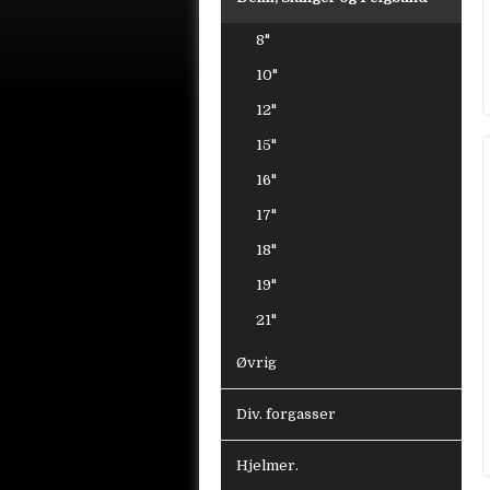
8"
10"
12"
15"
16"
17"
18"
19"
21"
Øvrig
Div. forgasser
Hjelmer.