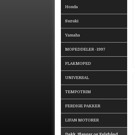
Honda
Suzuki
Yamaha
MOPEDDELER -1997
FLAKMOPED
UNIVERSAL
TEMPOTRIM
FERDIGE PAKKER
LIFAN MOTORER
Dekk, Slanger og Felgbånd