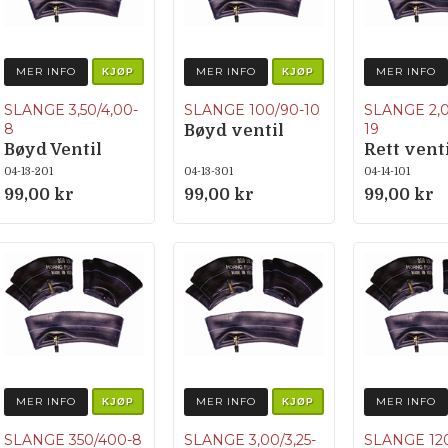
MER INFO
MER INFO
MER INFO
KJØP
KJØP
SLANGE 3,50/4,00-
SLANGE 100/90-10
SLANGE 2,0
8
19
Bøyd ventil
Bøyd Ventil
Rett vent
04-13-201
04-13-301
04-14-101
99,00 kr
99,00 kr
99,00 kr
MER INFO
MER INFO
MER INFO
KJØP
KJØP
SLANGE 350/400-8
SLANGE 3,00/3,25-
SLANGE 120