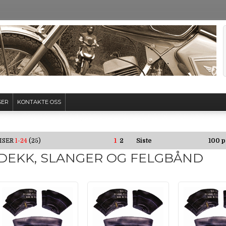
SER
KONTAKTE OSS
ISER
1-24
(25)
1
2
Siste
100 p
DEKK, SLANGER OG FELGBÅND