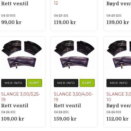
12
Rett ventil
Bøyd vent
04-15-301
04-23-101
04-23-201
99,00 kr
119,00 kr
139,00 kr
MER INFO
MER INFO
MER INFO
KJØP
KJØP
SLANGE 3,00/3,25-
SLANGE 3,50/4,00-
SLANGE 3,0
19
19
10
Rett ventil
Rett ventil
Bøyd vent
04-24-101
04-24-201
04-24-301
109,00 kr
159,00 kr
112,00 kr