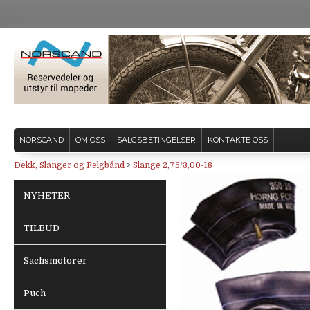
NORSCAND
OM OSS
SALGSBETINGELSER
KONTAKTE OSS
Dekk, Slanger og Felgbånd
>
Slange 2,75/3,00-18
NYHETER
TILBUD
Sachsmotorer
Puch