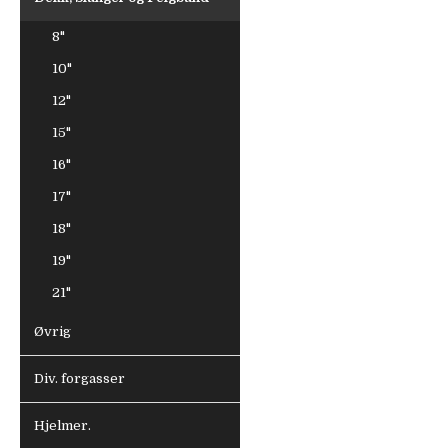
8"
10"
12"
15"
16"
17"
18"
19"
21"
Øvrig
Div. forgasser
Hjelmer.