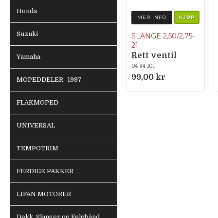
Honda
MER INFO
KJØP
Suzuki
SLANGE 2,50/2,75-
21
Rett ventil
Yamaha
04-34-101
99,00 kr
MOPEDDELER -1997
FLAKMOPED
UNIVERSAL
TEMPOTRIM
FERDIGE PAKKER
LIFAN MOTORER
Dekk, Slanger og Felgbånd