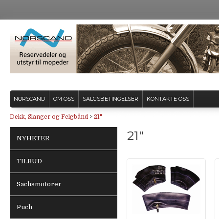
NORSCAND
OM OSS
SALGSBETINGELSER
KONTAKTE OSS
Dekk, Slanger og Felgbånd
>
21"
21"
NYHETER
TILBUD
Sachsmotorer
Puch