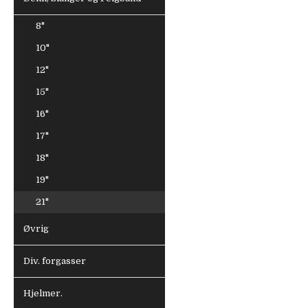
8"
10"
12"
15"
16"
17"
18"
19"
21"
Øvrig
Div. forgasser
Hjelmer.