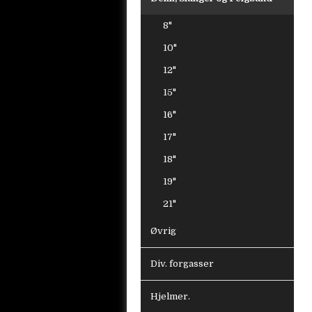
8"
10"
12"
15"
16"
17"
18"
19"
21"
Øvrig
Div. forgasser
Hjelmer.