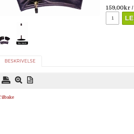
159,00
kr
/
LE
BESKRIVELSE
Tilbake