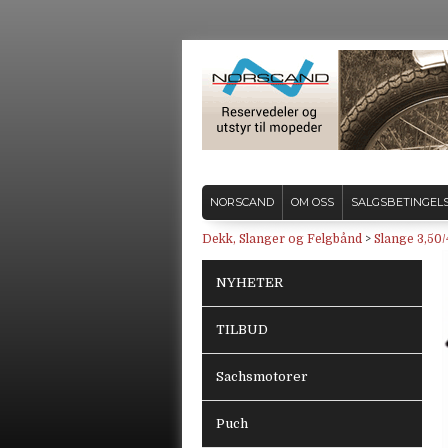
NORSCAND
OM OSS
SALGSBETINGEL
Dekk, Slanger og Felgbånd
>
Slange 3,50/
NYHETER
TILBUD
Sachsmotorer
Puch