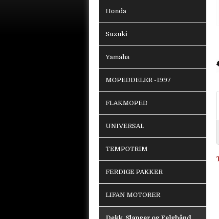
Honda
Suzuki
Yamaha
MOPEDDELER -1997
FLAKMOPED
UNIVERSAL
TEMPOTRIM
FERDIGE PAKKER
LIFAN MOTORER
Dekk, Slanger og Felgbånd