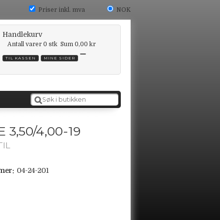
Priser inkl. mva
NOK
Handlekurv
Antall varer
0
stk
Sum
0,00 kr
TIL KASSEN
MINE SIDER
 3,50/4,00-19
TIL
mer:
04-24-201