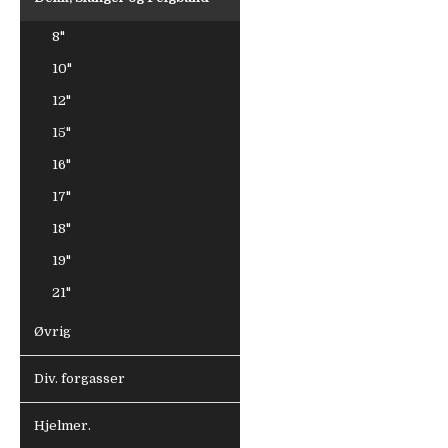
8"
10"
12"
15"
16"
17"
18"
19"
21"
Øvrig
Div. forgasser
Hjelmer.