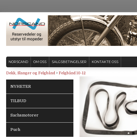
NORSCAND
OM OSS
SALGSBETINGELSER
KONTAKTE OSS
Dekk, Slanger og Felgbånd
>
Felgbånd 10-12
NYHETER
TILBUD
Sachsmotorer
Puch