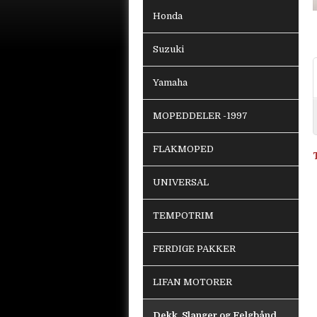
Honda
Suzuki
Yamaha
MOPEDDELER -1997
FLAKMOPED
UNIVERSAL
TEMPOTRIM
FERDIGE PAKKER
LIFAN MOTORER
Dekk, Slanger og Felgbånd