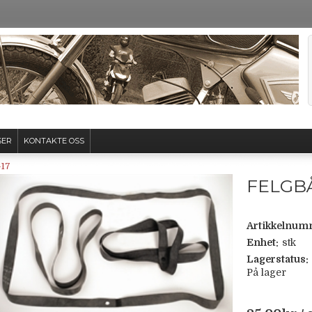
SER
KONTAKTE OSS
-17
FELGBÅ
Artikkelnum
Enhet:
stk
Lagerstatus:
På lager