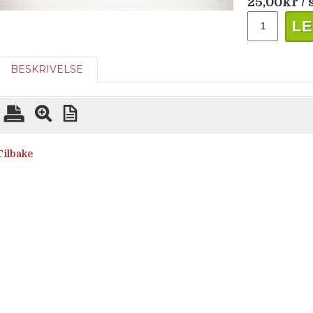
25,00
kr
/ 
LE
BESKRIVELSE
Tilbake