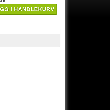
stk
GG I HANDLEKURV