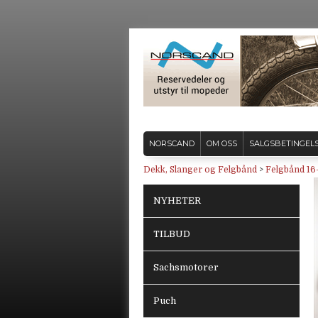
NORSCAND
OM OSS
SALGSBETINGEL
Dekk, Slanger og Felgbånd
>
Felgbånd 16
NYHETER
TILBUD
Sachsmotorer
Puch