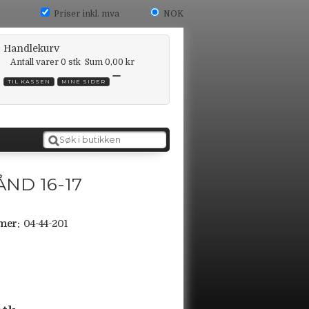
Priser inkl. mva
NOK
Handlekurv
Antall varer
0
stk
Sum
0,00 kr
TIL KASSEN
MINE SIDER
ND 16-17
mer:
04-44-201