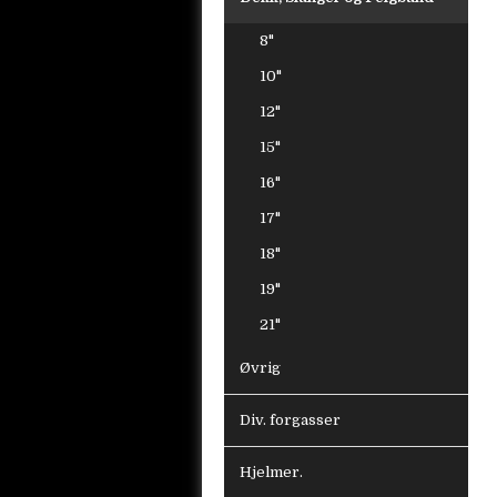
8"
10"
12"
15"
16"
17"
18"
19"
21"
Øvrig
Div. forgasser
Hjelmer.