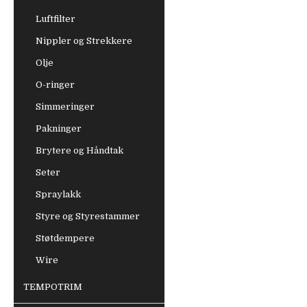
Luftfilter
Nippler og Strekkere
Olje
O-ringer
Simmeringer
Pakninger
Brytere og Håndtak
Seter
Spraylakk
Styre og Styrestammer
Støtdempere
Wire
TEMPOTRIM