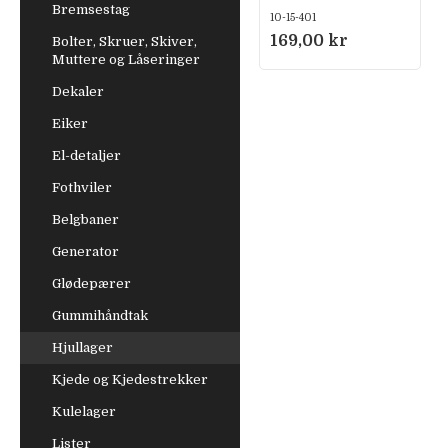
Bremsestag
10-15-401
169,00 kr
Bolter, Skruer, Skiver,
Muttere og Låseringer
Dekaler
Eiker
El-detaljer
Fothviler
Belgbaner
Generator
Glødepærer
Gummihåndtak
Hjullager
Kjede og Kjedestrekker
Kulelager
Lister