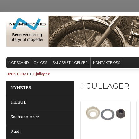
NORSCAND
OM OSS
SALGSBETINGELSER
KONTAKTE OSS
UNIVERSAL
>
Hjullager
HJULLAGER
NYHETER
TILBUD
Sachsmotorer
Puch