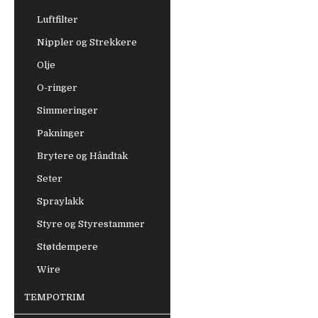
Luftfilter
Nippler og Strekkere
Olje
O-ringer
Simmeringer
Pakninger
Brytere og Håndtak
Seter
Spraylakk
Styre og Styrestammer
Støtdempere
Wire
TEMPOTRIM