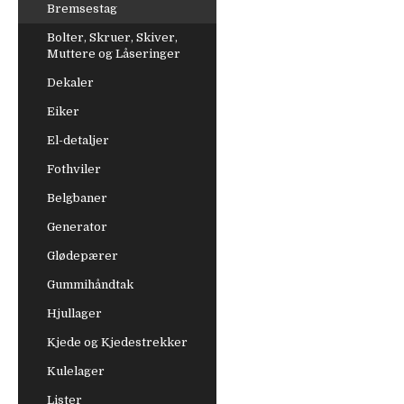
Bremsestag
Bolter, Skruer, Skiver,
Muttere og Låseringer
Dekaler
Eiker
El-detaljer
Fothviler
Belgbaner
Generator
Glødepærer
Gummihåndtak
Hjullager
Kjede og Kjedestrekker
Kulelager
Lister