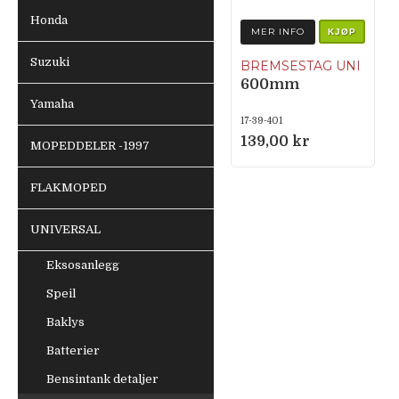
Honda
MER INFO
KJØP
Suzuki
BREMSESTAG UNI
600mm
Yamaha
17-39-401
139,00 kr
MOPEDDELER -1997
FLAKMOPED
UNIVERSAL
Eksosanlegg
Speil
Baklys
Batterier
Bensintank detaljer