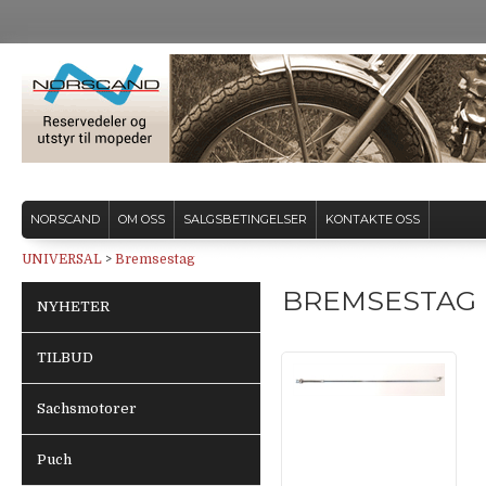
NORSCAND
OM OSS
SALGSBETINGELSER
KONTAKTE OSS
UNIVERSAL
>
Bremsestag
BREMSESTAG
NYHETER
TILBUD
Sachsmotorer
Puch