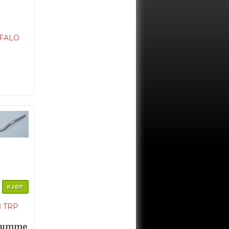
FFALO
KJØP
 TRP
lnumme