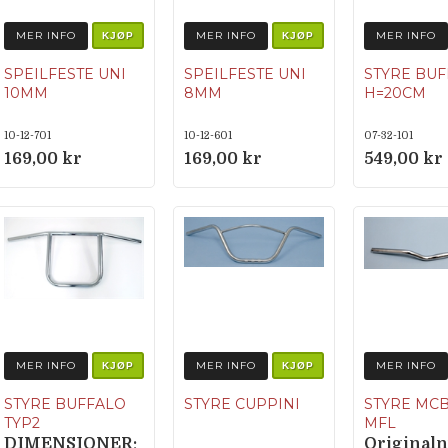
MER INFO
MER INFO
MER INFO
KJØP
KJØP
SPEILFESTE UNI
SPEILFESTE UNI
STYRE BU
10MM
8MM
H=20CM
10-12-701
10-12-601
07-32-101
169,00 kr
169,00 kr
549,00 kr
MER INFO
MER INFO
MER INFO
KJØP
KJØP
STYRE BUFFALO
STYRE CUPPINI
STYRE MCB
TYP2
MFL
DIMENSIONER:
Origina