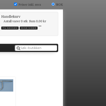
Priser inkl. mva
NOK
Handlekurv
Antall varer
0
stk
Sum
0,00 kr
TIL KASSEN
MINE SIDER