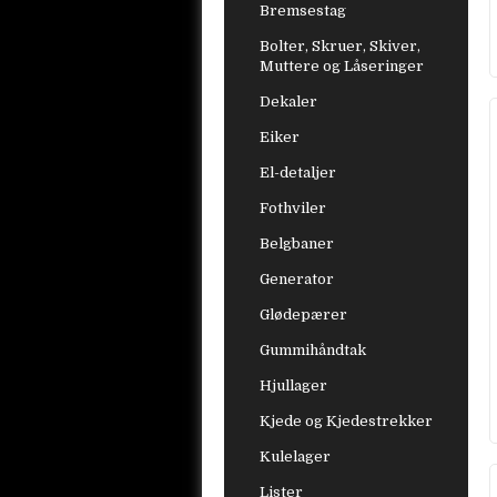
Bremsestag
Bolter, Skruer, Skiver,
Muttere og Låseringer
Dekaler
Eiker
El-detaljer
Fothviler
Belgbaner
Generator
Glødepærer
Gummihåndtak
Hjullager
Kjede og Kjedestrekker
Kulelager
Lister