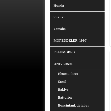
Honda
Suzuki
Yamaha
MOPEDDELER -1997
FLAKMOPED
UNIVERSAL
Eksosanlegg
Speil
Baklys
Batterier
Bensintank detaljer