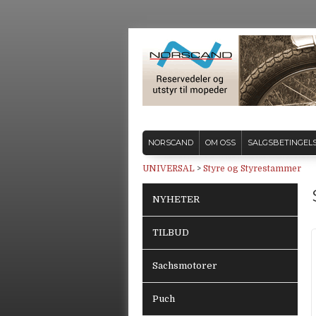
NORSCAND
OM OSS
SALGSBETINGEL
UNIVERSAL
>
Styre og Styrestammer
NYHETER
TILBUD
Sachsmotorer
Puch