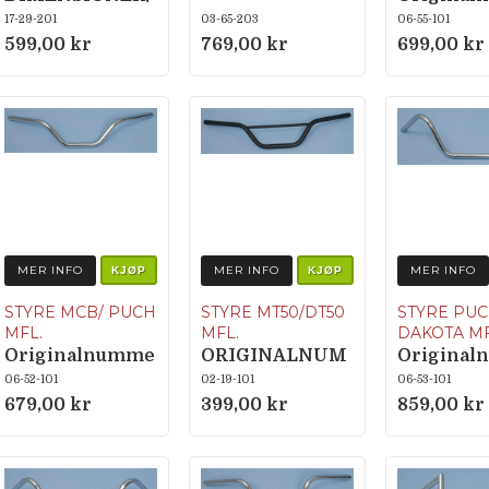
680×250mm.
r MCB: 24
17-29-201
03-65-203
06-55-101
Ø=22mm
599,00 kr
769,00 kr
699,00 kr
MER INFO
MER INFO
MER INFO
KJØP
KJØP
STYRE MCB/ PUCH
STYRE MT50/DT50
STYRE PU
MFL.
MFL.
DAKOTA M
Originalnumme
ORIGINALNUM
Origina
r MCB: 24864
MER 53100-167-
r 352.1.32
06-52-101
02-19-101
06-53-101
010
679,00 kr
399,00 kr
859,00 kr