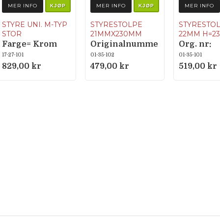
MER INFO
MER INFO
MER INFO
KJØP
KJØP
STYRE UNI. M-TYP
STYRESTOLPE
STYRESTO
STOR
21MMX230MM
22MM H=2
Farge= Krom
Originalnumme
Org. nr:
Bredde= 620mm
r MCB: 24870 /
320.3.35.
17-27-101
01-35-102
01-35-101
Høyde= 100mm
24872
829,00 kr
479,00 kr
519,00 kr
Ø= 22 mm