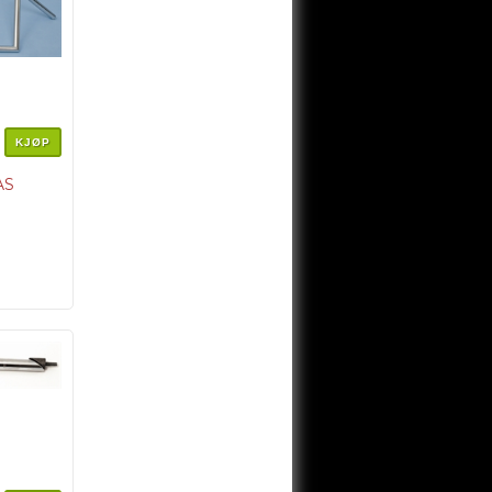
KJØP
AS