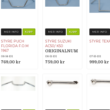
MER INFO
MER INFO
MER INFO
KJØP
KJØP
STYRE PUCH
STYRE SUZUKI
STYRE TEX
FLORIDA F.O.M
AC50/ K50
1967
ORIGINALNUM
352.1.32.400.2
MER 56111-
06-54-101
06-51-101
07-55-101
21002
769,00 kr
759,00 kr
999,00 kr