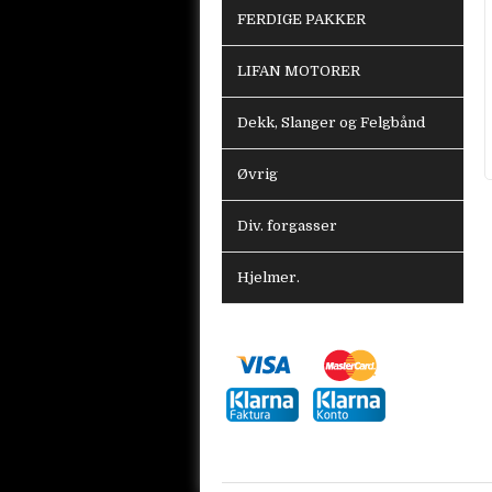
FERDIGE PAKKER
LIFAN MOTORER
Dekk, Slanger og Felgbånd
Øvrig
Div. forgasser
Hjelmer.