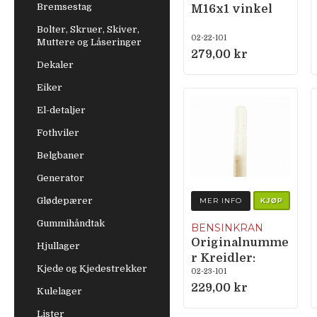
Bremsestag
M16x1 vinkel
Bolter, Skruer, Skiver,
02-22-101
Muttere og Låseringer
279,00 kr
Dekaler
Eiker
El-detaljer
Fothviler
Belgbaner
Generator
Glødepærer
MER INFO
KJØP
Gummihåndtak
BENSINKRAN
Originalnumme
Hjullager
r Kreidler:
Kjede og Kjedestrekker
235.18.96
02-23-101
229,00 kr
Zündapp: 428-
Kulelager
20.712 / 434-
Lister