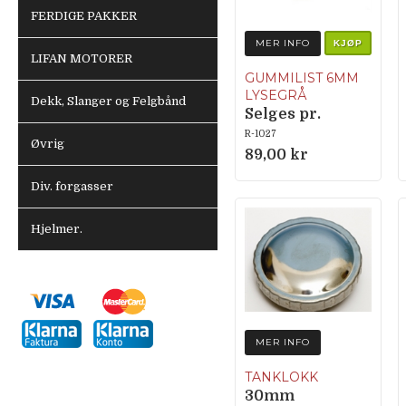
FERDIGE PAKKER
MER INFO
KJØP
LIFAN MOTORER
GUMMILIST 6MM
LYSEGRÅ
Dekk, Slanger og Felgbånd
Selges pr.
meter
R-1027
Øvrig
89,00 kr
Div. forgasser
Hjelmer.
MER INFO
TANKLOKK
30mm