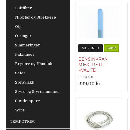
20.703 / 447-
20.702 / 448-
Luftfilter
20.712 Hercules:
Nippler og Strekkere
927 180 03 50
Olje
006
O-ringer
Simmeringer
MER INFO
KJØP
Pakninger
BENSINKRAN
Brytere og Håndtak
M16X1 RETT,
KVALITE
Seter
Originalnumme
02-24-301
Spraylakk
r Kreidler:
229,00 kr
77.51.90 Puch:
Styre og Styrestammer
350.7.22.030.0
Støtdempere
MCB: 21106
Tunturi:
Wire
801.100.61
TEMPOTRIM