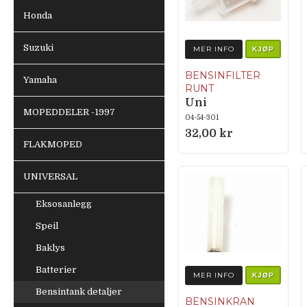
Honda
Suzuki
MER INFO
KJØP
BENSINFILTER
Yamaha
RUNT
Uni
MOPEDDELER -1997
04-54-301
32,00 kr
FLAKMOPED
UNIVERSAL
Eksosanlegg
Speil
Baklys
Batterier
MER INFO
KJØP
Bensintank detaljer
BENSINKRAN