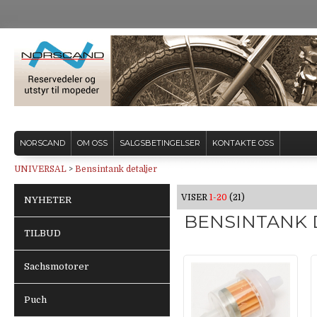
NORSCAND
OM OSS
SALGSBETINGELSER
KONTAKTE OSS
UNIVERSAL
>
Bensintank detaljer
VISER
1-20
(21)
NYHETER
BENSINTANK 
TILBUD
Sachsmotorer
Puch