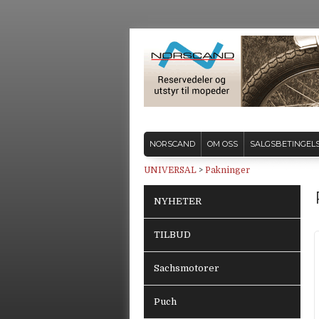
NORSCAND
OM OSS
SALGSBETINGEL
UNIVERSAL
>
Pakninger
NYHETER
TILBUD
Sachsmotorer
Puch