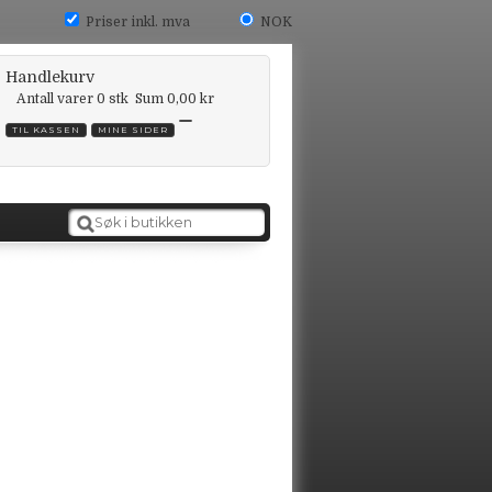
Priser inkl. mva
NOK
Handlekurv
Antall varer
0
stk
Sum
0,00 kr
TIL KASSEN
MINE SIDER