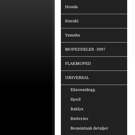
Honda
Suzuki
Yamaha
MOPEDDELER -1997
FLAKMOPED
UNIVERSAL
Eksosanlegg
Speil
Baklys
Batterier
Bensintank detaljer