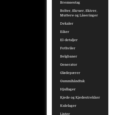
Bremsestag
Bolter, Skruer, Skiver,
Muttere og Låseringer
Dekaler
Eiker
El-detaljer
Fothviler
Belgbaner
Generator
Glødepærer
Gummihåndtak
Hjullager
Kjede og Kjedestrekker
Kulelager
Lister