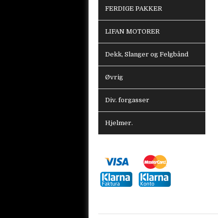
FERDIGE PAKKER
LIFAN MOTORER
Dekk, Slanger og Felgbånd
Øvrig
Div. forgasser
Hjelmer.