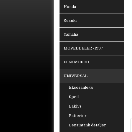
Honda
Suzuki
Yamaha
MOPEDDELER -1997
FLAKMOPED
UNIVERSAL
Eksosanlegg
Speil
Baklys
Batterier
Bensintank detaljer