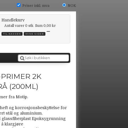
Priser inkl. mva
NOK
Handlekurv
Antall varer
0
stk
Sum
0,00 kr
TIL KASSEN
MINE SIDER
-PRIMER 2K
Å (200ML)
mer fra Motip.
heft og korrosjonsbeskyttelse for
sert stål og aluminium.
il glassfiberplast Epoksygrunning
l å klargjøre