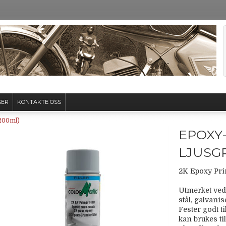
SER
KONTAKTE OSS
(200ml)
EPOXY
LJUSGR
2K Epoxy Pri
Utmerket ved
stål, galvani
Fester godt t
kan brukes ti