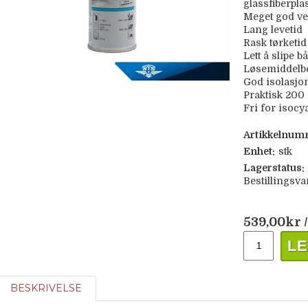
glassfiberpla
Meget god ve
Lang levetid
Rask tørketid
Lett å slipe bå
Løsemiddelb
God isolasjon
Praktisk 200 
Fri for isocy
Artikkelnum
Enhet:
stk
Lagerstatus:
Bestillingsva
539,00
kr
/
LE
BESKRIVELSE