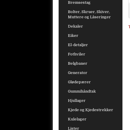
Bremsestag
Bolter, Skruer, Skiver,
Muttere og Låseringer
Dekaler
Eiker
El-detaljer
Fothviler
Belgbaner
Generator
Glødepærer
Gummihåndtak
Hjullager
Kjede og Kjedestrekker
Kulelager
Lister