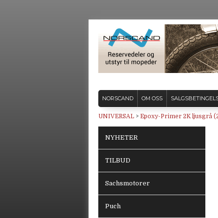
NORSCAND
OM OSS
SALGSBETINGEL
UNIVERSAL
>
Epoxy-Primer 2K ljusgrå 
NYHETER
TILBUD
Sachsmotorer
Puch