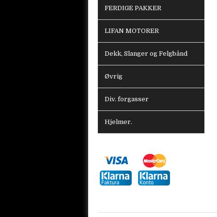
FERDIGE PAKKER
LIFAN MOTORER
Dekk, Slanger og Felgbånd
Øvrig
Div. forgasser
Hjelmer.