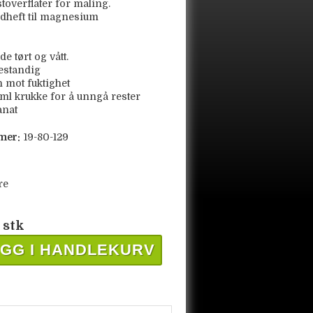
stoverflater for maling.
dheft til magnesium
de tørt og vått.
estandig
 mot fuktighet
ml krukke for å unngå rester
anat
mer:
19-80-129
re
 stk
GG I HANDLEKURV