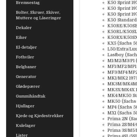
K50 Sprint 19
Bremsestag
K50 Sprint 19
Bolter, Skruer, Skiver,
K50 Sprint 19
Muttere og Låseringer
K50 Standard
K50RE/K50SE 
Dekaler
K50RL/K50SL/
K50RX/K50SX 
Eiker
KX5 (Sachs 5
El-detaljer
L50/Extra/Lux
Lastboy (Sac
Fothviler
M1/M2/M3/P1 
MF1/MF2/MP1 
Belgbaner
MF3/MF4/MP2 
Generator
MK1/MK2 1975
MK3M/MK4M 19
Glødepærer
MK3X/MK4X 19
MK4/MK50 Supe
Gummihåndtak
MK50 (Sachs 
Hjullager
MP4 (Sachs 5
MX1 (Sachs 5
Kjede og Kjedestrekker
Prima 2N (Sa
Prima 2S/M4/4
Kulelager
Prima 3S/M5/M
Lister
Prima 4SL/5SL