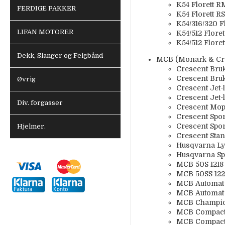
K54 Florett 
FERDIGE PAKKER
K54 Florett RS
K54/316/320 F
LIFAN MOTORER
K54/512 Flore
K54/512 Flore
Dekk, Slanger og Felgbånd
MCB (Monark & Cres
Crescent Bruk
Crescent Bruk
Øvrig
Crescent Jet-li
Crescent Jet-l
Div. forgasser
Crescent Mop
Crescent Spor
Crescent Spor
Hjelmer.
Crescent Stan
Husqvarna Lyx
Husqvarna Spo
MCB 50S 1218
MCB 50SS 122
MCB Automat 
MCB Automat 
MCB Champio
MCB Compact 
MCB Compact