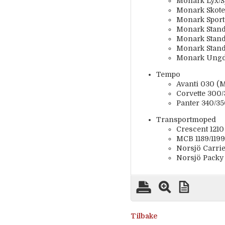
Monark Lyx/S
Monark Skote
Monark Sport
Monark Standa
Monark Stand
Monark Stand
Monark Ungd
Tempo
Avanti 030 (M
Corvette 300
Panter 340/3
Transportmoped
Crescent 1210
MCB 1189/1199
Norsjö Carrier
Norsjö Packy
Tilbake