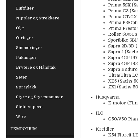
Prima 5SX (Sa
Luftfilter
Prima G3 (Sa
Prima GT/GX 
Nippler og Strekkere
Prima P3/Opti
Olje
Prima Presto/
Roller 50/50S
O-ringer
Sportbike SB1
Supra 2D/3D (
Simmeringer
Supra 4 (Sach
Pakninger
Supra 4GP 197
Supra 4GP 198
Brytere og Håndtak
Supra Enduro 
Ultra/Ultra LC
Seter
XE5 (Sachs 5
ZX1 (Sachs 5
Spraylakk
Styre og Styrestammer
Husqvarna
E-motor (Flin
Støtdempere
ILO
Wire
G50/V50 Pia
TEMPOTRIM
Kreidler
K54 Florett L