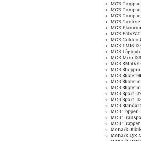
MCB Compact
MCB Compact
MCB Compact 
MCB Continen
MCB Ekonom 1
MCB F50/F50
MCB Golden 
MCB LM16 123
MCB Låghjulin
MCB Mini 1260
MCB SM50/E-t
MCB Shopping
MCB Skoterett
MCB Skoterm
MCB Skoterm
MCB Sport 127
MCB Sport 12
MCB Standard 
MCB Topper 1
MCB Transport
MCB Trapper 
Monark Jubil
Monark Lyx M