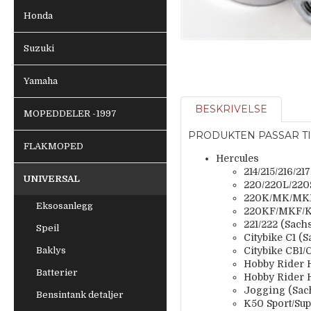
Honda
Suzuki
Yamaha
BESKRIVELSE
MOPEDDELER -1997
PRODUKTEN PASSAR TI
FLAKMOPED
Hercules
214/215/216/21
UNIVERSAL
220/220L/220
220K/MK/MKL
Eksosanlegg
220KF/MKF/KF
221/222 (Sach
Speil
Citybike C1 (
Baklys
Citybike CB1/
Hobby Rider H
Batterier
Hobby Rider H
Jogging (Sac
Bensintank detaljer
K50 Sport/Sup